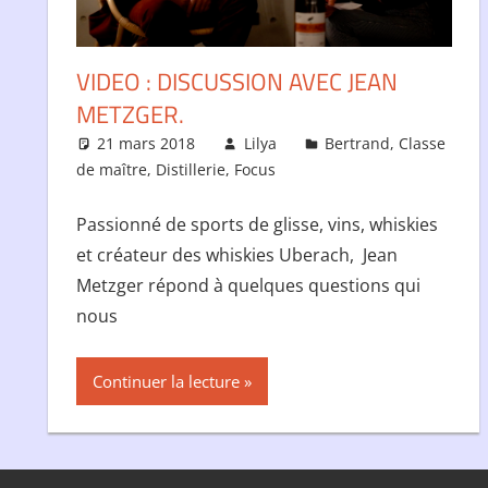
VIDEO : DISCUSSION AVEC JEAN
METZGER.
21 mars 2018
Lilya
Bertrand
,
Classe
de maître
,
Distillerie
,
Focus
Passionné de sports de glisse, vins, whiskies
et créateur des whiskies Uberach, Jean
Metzger répond à quelques questions qui
nous
Continuer la lecture