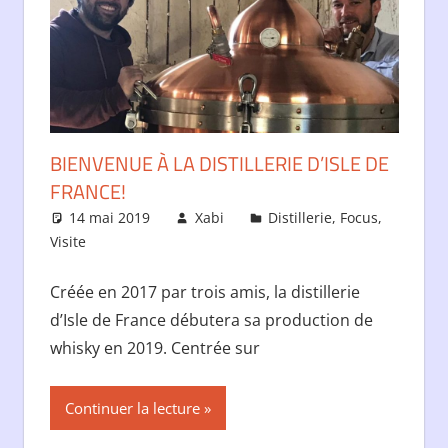
BIENVENUE À LA DISTILLERIE D’ISLE DE
FRANCE!
14 mai 2019
Xabi
Distillerie
,
Focus
,
Visite
Créée en 2017 par trois amis, la distillerie
d’Isle de France débutera sa production de
whisky en 2019. Centrée sur
Continuer la lecture