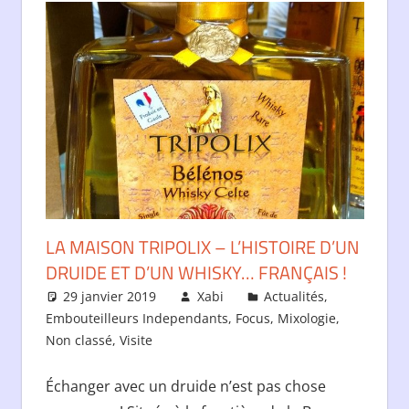
LA MAISON TRIPOLIX – L’HISTOIRE D’UN
DRUIDE ET D’UN WHISKY… FRANÇAIS !
29 janvier 2019
Xabi
Actualités
,
Embouteilleurs Independants
,
Focus
,
Mixologie
,
Non classé
,
Visite
Échanger avec un druide n’est pas chose