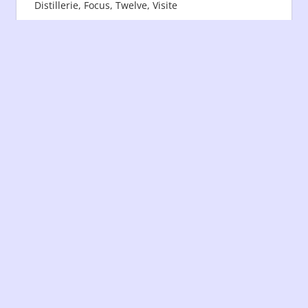
Distillerie
,
Focus
,
Twelve
,
Visite
C’est lors d’une visite à la distillerie Twelve que
nous avons rencontré Florent Caston.
Compte-rendu d’entretien avec le jeune et
Continuer la lecture