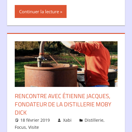
Continuer la lecture
RENCONTRE AVEC ÉTIENNE JACQUES,
FONDATEUR DE LA DISTILLERIE MOBY
DICK
18 février 2019
Xabi
Distillerie
,
Focus
,
Visite