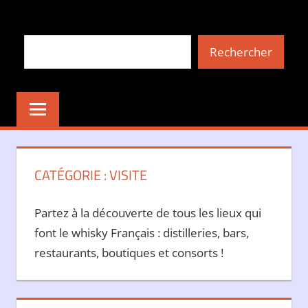
Aller
au
Rechercher
contenu
Rechercher
CATÉGORIE :
VISITE
Partez à la découverte de tous les lieux qui
font le whisky Français : distilleries, bars,
restaurants, boutiques et consorts !