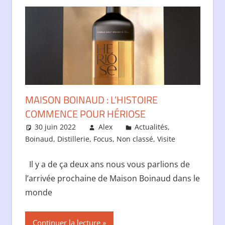
MAISON BOINAUD : L’HISTOIRE
COMMENCE POUR HÉRIOSE
30 juin 2022
Alex
Actualités
,
Boinaud
,
Distillerie
,
Focus
,
Non classé
,
Visite
Laisser 
commentai
Il y a de ça deux ans nous vous parlions de
l’arrivée prochaine de Maison Boinaud dans le
monde
Continuer la lecture