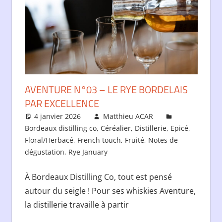
AVENTURE N°03 – LE RYE BORDELAIS
PAR EXCELLENCE
4 janvier 2026
Matthieu ACAR
Bordeaux distilling co
,
Céréalier
,
Distillerie
,
Epicé
,
Floral/Herbacé
,
French touch
,
Fruité
,
Notes de
dégustation
,
Rye January
À Bordeaux Distilling Co, tout est pensé
autour du seigle ! Pour ses whiskies Aventure,
la distillerie travaille à partir