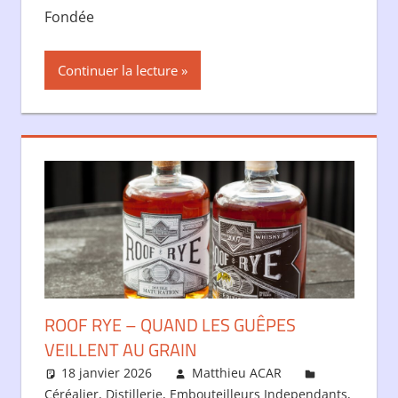
Fondée
Continuer la lecture
ROOF RYE – QUAND LES GUÊPES
VEILLENT AU GRAIN
18 janvier 2026
Matthieu ACAR
Céréalier
,
Distillerie
,
Embouteilleurs Independants
,