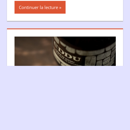
Continuer la lecture
LA CRÈME DE WHISKY : DE L’IRLANDE À
LA BRETAGNE
18 décembre 2025
Matthieu ACAR
Non classé
La crème de whisky est une liqueur fabriquée