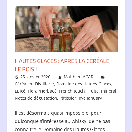
HAUTES GLACES : APRÈS LA CÉRÉALE,
LE BOIS !
25 janvier 2026
Matthieu ACAR
Céréalier
,
Distillerie
,
Domaine des Hautes Glaces
,
Epicé
,
Floral/Herbacé
,
French touch
,
Fruité
,
minéral
,
Notes de dégustation
,
Pâtissier
,
Rye January
Il est désormais quasi impossible, pour
quiconque s’intéresse au whisky, de ne pas
connaître le Domaine des Hautes Glaces.