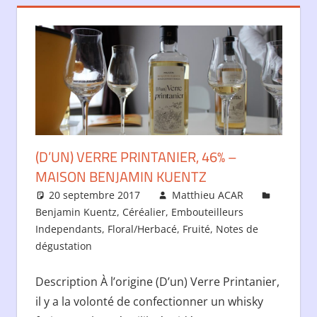
(D’UN) VERRE PRINTANIER, 46% –
MAISON BENJAMIN KUENTZ
20 septembre 2017
Matthieu ACAR
Benjamin Kuentz
,
Céréalier
,
Embouteilleurs
Independants
,
Floral/Herbacé
,
Fruité
,
Notes de
dégustation
Description À l’origine (D’un) Verre Printanier,
il y a la volonté de confectionner un whisky