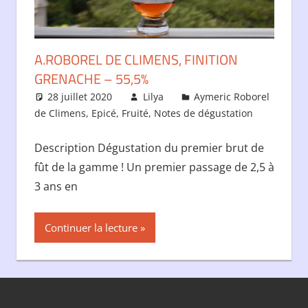
A.ROBOREL DE CLIMENS, FINITION
GRENACHE – 55,5%
28 juillet 2020
Lilya
Aymeric Roborel
de Climens
,
Epicé
,
Fruité
,
Notes de dégustation
Description Dégustation du premier brut de
fût de la gamme ! Un premier passage de 2,5 à
3 ans en
Continuer la lecture