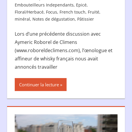
Embouteilleurs Independants
,
Epicé
,
Floral/Herbacé
,
Focus
,
French touch
,
Fruité
,
minéral
,
Notes de dégustation
,
Pâtissier
Lors d’une précédente discussion avec
Aymeric Roborel de Climens
(www.roboreldeclimens.com), l’œnologue et
affineur de whisky français nous avait
annoncés travailler
Continuer la lecture