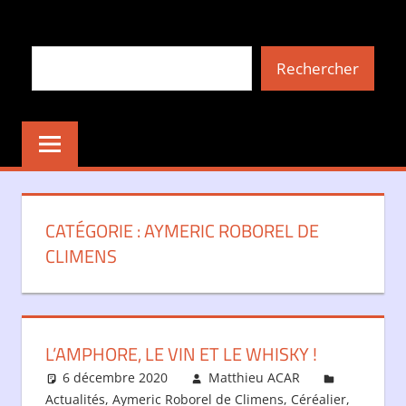
Aller
au
Rechercher
contenu
Rechercher
CATÉGORIE :
AYMERIC ROBOREL DE
CLIMENS
L’AMPHORE, LE VIN ET LE WHISKY !
6 décembre 2020
Matthieu ACAR
Actualités
,
Aymeric Roborel de Climens
,
Céréalier
,