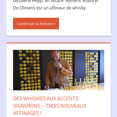
distillerie Hepp, en Alsace. Aymeric Roborel
De Climens est un affineur de whisky.
Continuer la lecture
DES WHISKIES AUX ACCENTS
VIGNERONS – TROIS NOUVEAUX
AFFINAGES !