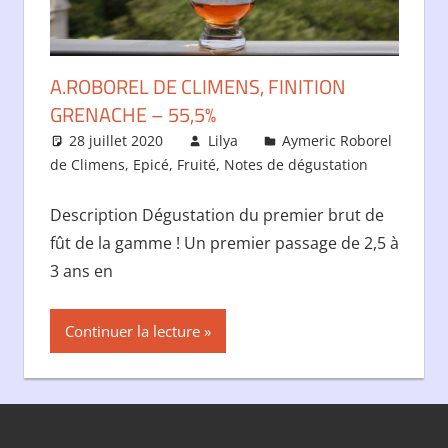
A.ROBOREL DE CLIMENS, FINITION
GRENACHE – 55,5%
28 juillet 2020
Lilya
Aymeric Roborel
de Climens
,
Epicé
,
Fruité
,
Notes de dégustation
Description Dégustation du premier brut de
fût de la gamme ! Un premier passage de 2,5 à
3 ans en
Continuer la lecture