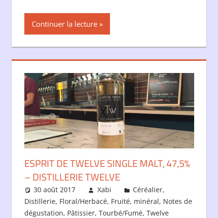
Continuer la lecture
ESPRIT DE TWELVE SINGLE MALT, 47,5%
– DISTILLERIE TWELVE
30 août 2017
Xabi
Céréalier
,
Distillerie
,
Floral/Herbacé
,
Fruité
,
minéral
,
Notes de
dégustation
,
Pâtissier
,
Tourbé/Fumé
,
Twelve