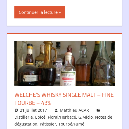
Continuer la lecture
WELCHE’S WHISKY SINGLE MALT – FINE
TOURBE – 43%
21 juillet 2017
Matthieu ACAR
Distillerie
,
Epicé
,
Floral/Herbacé
,
G.Miclo
,
Notes de
dégustation
,
Pâtissier
,
Tourbé/Fumé