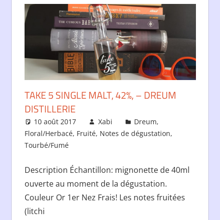
TAKE 5 SINGLE MALT, 42%, – DREUM
DISTILLERIE
10 août 2017
Xabi
Dreum
,
Floral/Herbacé
,
Fruité
,
Notes de dégustation
,
Tourbé/Fumé
Description Échantillon: mignonette de 40ml
ouverte au moment de la dégustation.
Couleur Or 1er Nez Frais! Les notes fruitées
(litchi