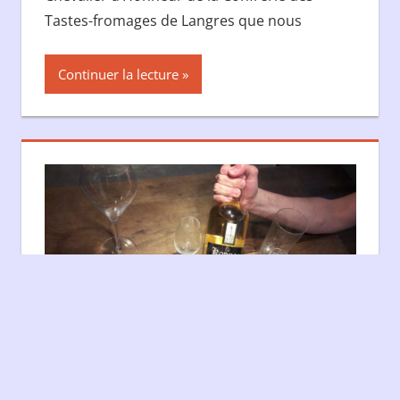
Tastes-fromages de Langres que nous
Continuer la lecture
KORNOG – ROC’H HIR, 46%