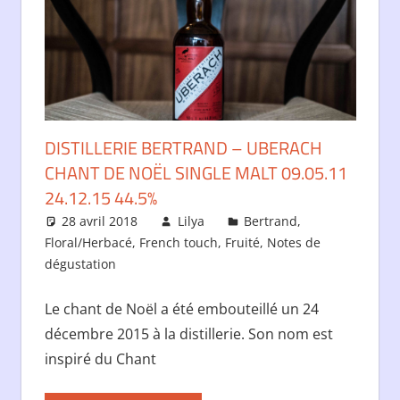
DISTILLERIE BERTRAND – UBERACH
CHANT DE NOËL SINGLE MALT 09.05.11
24.12.15 44.5%
28 avril 2018
Lilya
Bertrand
,
Floral/Herbacé
,
French touch
,
Fruité
,
Notes de
dégustation
Le chant de Noël a été embouteillé un 24
décembre 2015 à la distillerie. Son nom est
inspiré du Chant