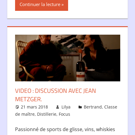
Continuer la lecture
VIDEO : DISCUSSION AVEC JEAN
METZGER.
21 mars 2018
Lilya
Bertrand
,
Classe
de maître
,
Distillerie
,
Focus
Passionné de sports de glisse, vins, whiskies