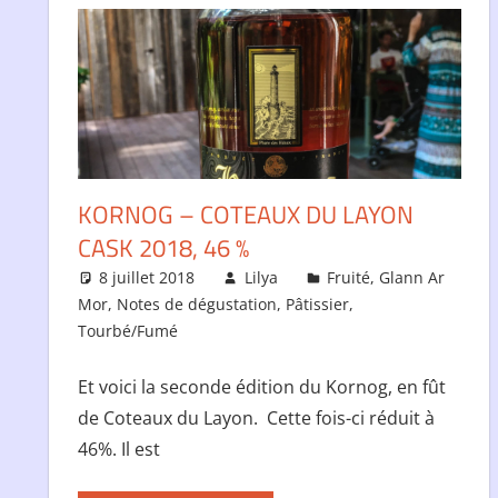
KORNOG – COTEAUX DU LAYON
CASK 2018, 46 %
8 juillet 2018
Lilya
Fruité
,
Glann Ar
Mor
,
Notes de dégustation
,
Pâtissier
,
Tourbé/Fumé
Et voici la seconde édition du Kornog, en fût
de Coteaux du Layon. Cette fois-ci réduit à
46%. Il est