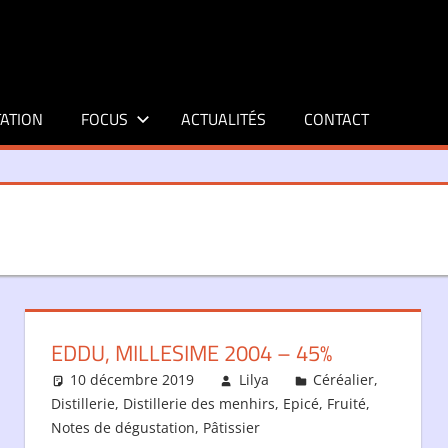
ATION
FOCUS
ACTUALITÉS
CONTACT
EDDU, MILLESIME 2004 – 45%
10 décembre 2019
Lilya
Céréalier
,
Distillerie
,
Distillerie des menhirs
,
Epicé
,
Fruité
,
Notes de dégustation
,
Pâtissier