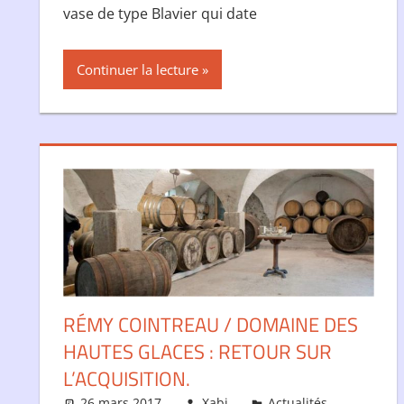
vase de type Blavier qui date
Continuer la lecture
RÉMY COINTREAU / DOMAINE DES
HAUTES GLACES : RETOUR SUR
L’ACQUISITION.
26 mars 2017
Xabi
Actualités
,