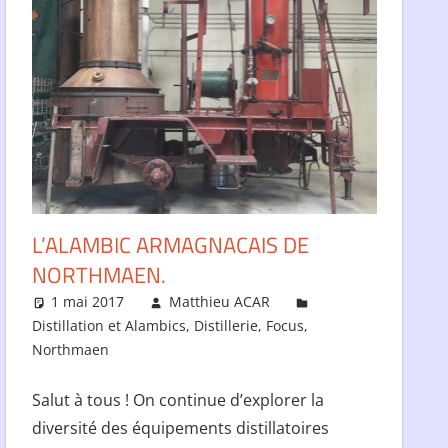
L’ALAMBIC ARMAGNACAIS DE
NORTHMAEN.
1 mai 2017
Matthieu ACAR
Distillation et Alambics
,
Distillerie
,
Focus
,
Northmaen
Salut à tous ! On continue d’explorer la
diversité des équipements distillatoires