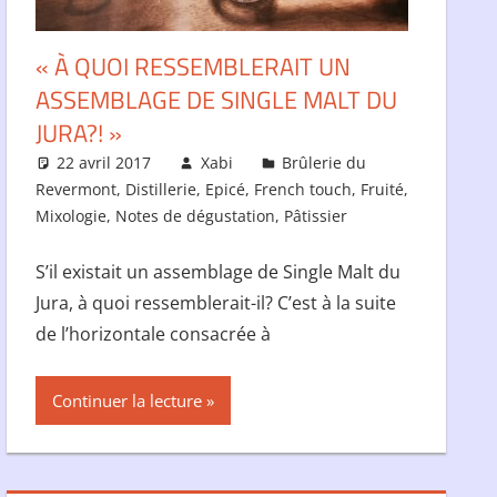
« À QUOI RESSEMBLERAIT UN
ASSEMBLAGE DE SINGLE MALT DU
JURA?! »
22 avril 2017
Xabi
Brûlerie du
Revermont
,
Distillerie
,
Epicé
,
French touch
,
Fruité
,
Mixologie
,
Notes de dégustation
,
Pâtissier
S’il existait un assemblage de Single Malt du
Jura, à quoi ressemblerait-il? C’est à la suite
de l’horizontale consacrée à
Continuer la lecture