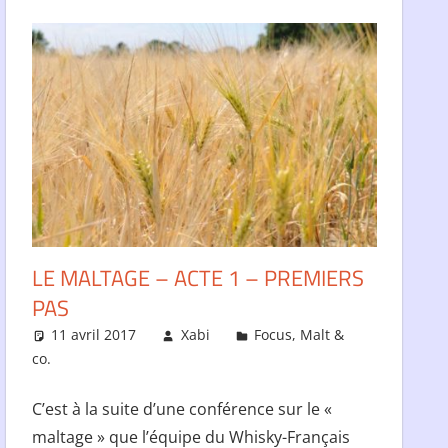
LE MALTAGE – ACTE 1 – PREMIERS
PAS
11 avril 2017
Xabi
Focus
,
Malt &
e
co.
C’est à la suite d’une conférence sur le «
maltage » que l’équipe du Whisky-Français