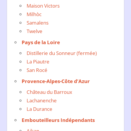
Maison Victors
Milhòc
Samalens
Twelve
Pays de la Loire
Distillerie du Sonneur (fermée)
La Piautre
San Rocé
Provence-Alpes-Côte d’Azur
Château du Barroux
Lachanenche
La Durance
Embouteilleurs Indépendants
Aikan