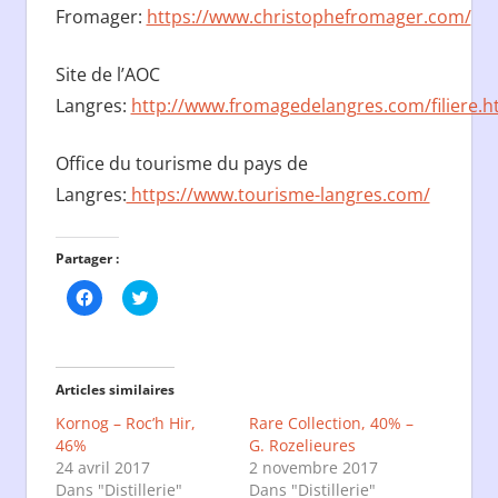
Fromager:
https://www.christophefromager.com/
Site de l’AOC
Langres:
http://www.fromagedelangres.com/filiere.h
Office du tourisme du pays de
Langres:
https://www.tourisme-langres.com/
Partager :
Cliquez
Cliquez
pour
pour
partager
partager
sur
sur
Facebook(ouvre
Twitter(ouvre
dans
dans
une
une
Articles similaires
nouvelle
nouvelle
fenêtre)
fenêtre)
Kornog – Roc’h Hir,
Rare Collection, 40% –
46%
G. Rozelieures
24 avril 2017
2 novembre 2017
Dans "Distillerie"
Dans "Distillerie"