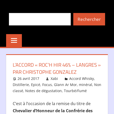
Aller
au
Rechercher
contenu
Rechercher
L’ACCORD « ROC’H HIR 46% – LANGRES »
PAR CHRISTOPHE GONZALEZ
26 avril 2017
Xabi
Accord Whisky
,
Distillerie
,
Epicé
,
Focus
,
Glann Ar Mor
,
minéral
,
Non
classé
,
Notes de dégustation
,
Tourbé/Fumé
C’est à l’occasion de la remise du titre de
Chevalier d’Honneur de la Confrérie des