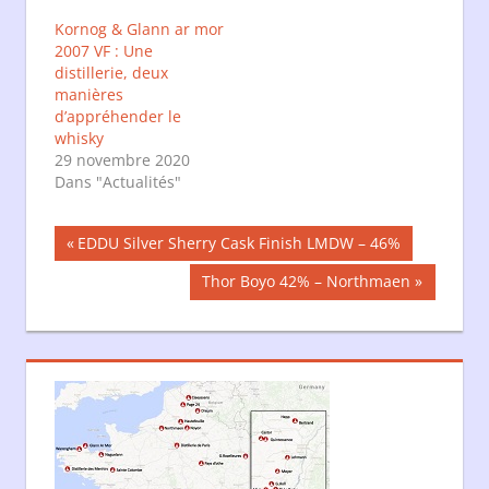
Kornog & Glann ar mor
2007 VF : Une
distillerie, deux
manières
d’appréhender le
whisky
29 novembre 2020
Dans "Actualités"
Navigation
Publication
EDDU Silver Sherry Cask Finish LMDW – 46%
précédente :
de
Publication
Thor Boyo 42% – Northmaen
suivante :
l’article