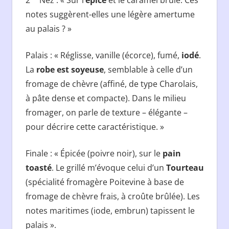
2
Nez : « Sur l’
épice
et le caramel brûlé. Ces
notes suggèrent-elles une légère amertume
au palais ? »
Palais : « Réglisse, vanille (écorce), fumé,
iodé
.
La
robe est soyeuse
, semblable à celle d’un
fromage de chèvre (affiné, de type Charolais,
à pâte dense et compacte). Dans le milieu
fromager, on parle de texture – élégante –
pour décrire cette caractéristique. »
Finale : « Épicée (poivre noir), sur le
pain
toasté
. Le grillé m’évoque celui d’un
Tourteau
(spécialité fromagère Poitevine à base de
fromage de chèvre frais, à croûte brûlée). Les
notes maritimes (iode, embrun) tapissent le
palais ».