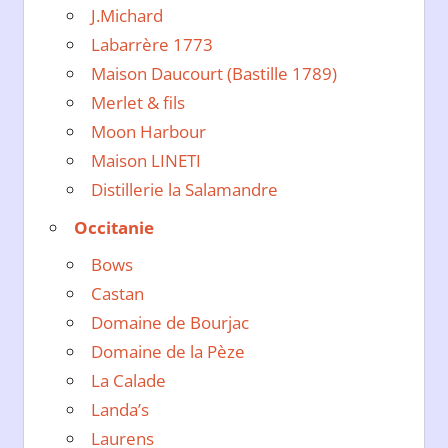
J.Michard
Labarrère 1773
Maison Daucourt (Bastille 1789)
Merlet & fils
Moon Harbour
Maison LINETI
Distillerie la Salamandre
Occitanie
Bows
Castan
Domaine de Bourjac
Domaine de la Pèze
La Calade
Landa’s
Laurens