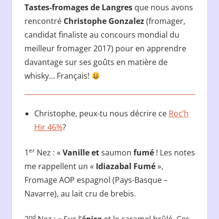
Tastes-fromages de Langres
que nous avons
rencontré
Christophe Gonzalez
(fromager,
candidat finaliste au concours mondial du
meilleur fromager 2017) pour en apprendre
davantage sur ses goûts en matière de
whisky… Français!
Christophe, peux-tu nous décrire ce
Roc’h
Hir 46%
?
er
1
Nez : «
Vanille et
saumon
fumé
! Les notes
me rappellent un «
Idiazabal Fumé
»,
Fromage AOP espagnol (Pays-Basque –
Navarre), au lait cru de brebis.
nd