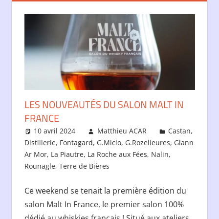
LES NOUVEAUTÉS DU SALON MALT IN
FRANCE
10 avril 2024
Matthieu ACAR
Castan
,
Distillerie
,
Fontagard
,
G.Miclo
,
G.Rozelieures
,
Glann
Ar Mor
,
La Piautre
,
La Roche aux Fées
,
Nalin
,
Rounagle
,
Terre de Bières
Ce weekend se tenait la première édition du
salon Malt In France, le premier salon 100%
dédié au whiskies français ! Situé aux ateliers