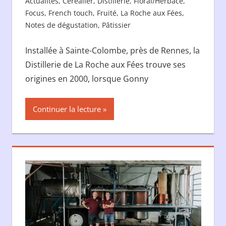
Actualités
,
Céréalier
,
Distillerie
,
Floral/Herbacé
,
Focus
,
French touch
,
Fruité
,
La Roche aux Fées
,
Notes de dégustation
,
Pâtissier
Installée à Sainte-Colombe, près de Rennes, la
Distillerie de La Roche aux Fées trouve ses
origines en 2000, lorsque Gonny
Continuer la lecture