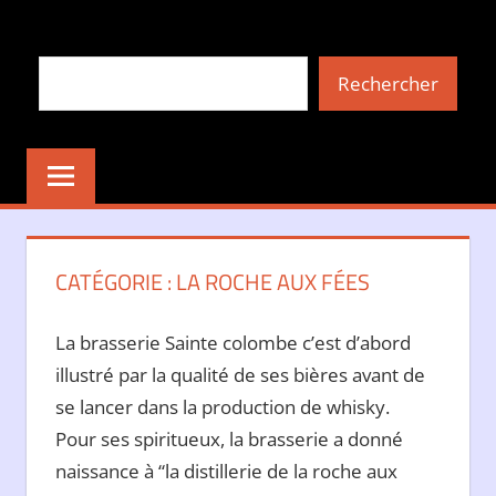
Aller
au
Rechercher
contenu
Rechercher
CATÉGORIE :
LA ROCHE AUX FÉES
La brasserie Sainte colombe c’est d’abord
illustré par la qualité de ses bières avant de
se lancer dans la production de whisky.
Pour ses spiritueux, la brasserie a donné
naissance à “la distillerie de la roche aux