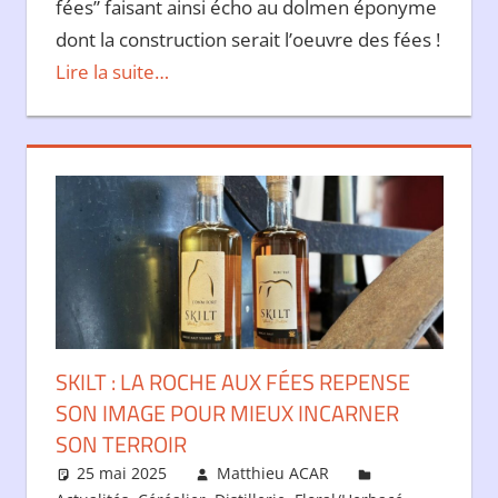
fées” faisant ainsi écho au dolmen éponyme
dont la construction serait l’oeuvre des fées !
Lire la suite…
SKILT : LA ROCHE AUX FÉES REPENSE
SON IMAGE POUR MIEUX INCARNER
SON TERROIR
25 mai 2025
Matthieu ACAR