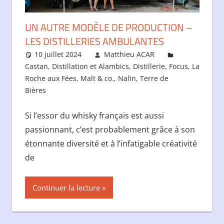
UN AUTRE MODÈLE DE PRODUCTION –
LES DISTILLERIES AMBULANTES
10 juillet 2024
Matthieu ACAR
Castan
,
Distillation et Alambics
,
Distillerie
,
Focus
,
La
Roche aux Fées
,
Malt & co.
,
Nalin
,
Terre de
Bières
Si l’essor du whisky français est aussi
passionnant, c’est probablement grâce à son
étonnante diversité et à l’infatigable créativité
de
Continuer la lecture