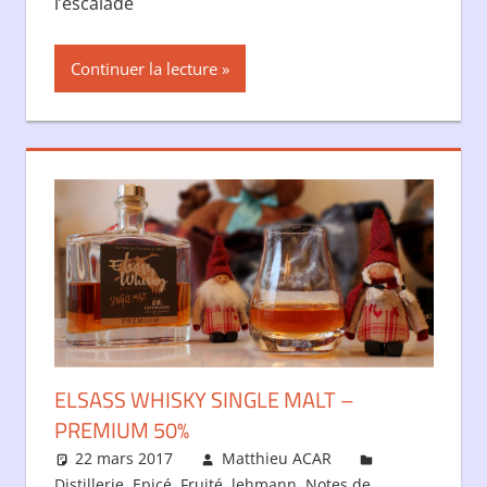
l’escalade
Continuer la lecture
ELSASS WHISKY SINGLE MALT –
PREMIUM 50%
22 mars 2017
Matthieu ACAR
Distillerie
,
Epicé
,
Fruité
,
lehmann
,
Notes de