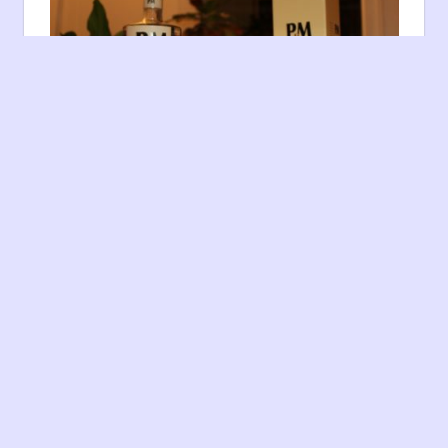
P&M SINGLE MALT 7 ANS (2016)
7 mars 2017
Matthieu ACAR
Distillerie
,
Domaine Mavela
,
Epicé
,
Floral/Herbacé
,
Notes de dégustation
,
Tertiaire
Laisser un
commentaire
Pour célébrer le soleil (qui est absent
aujourd’hui!), nous vous proposons une
petite excursion sur l’Île-de-Beauté avec un
single malt