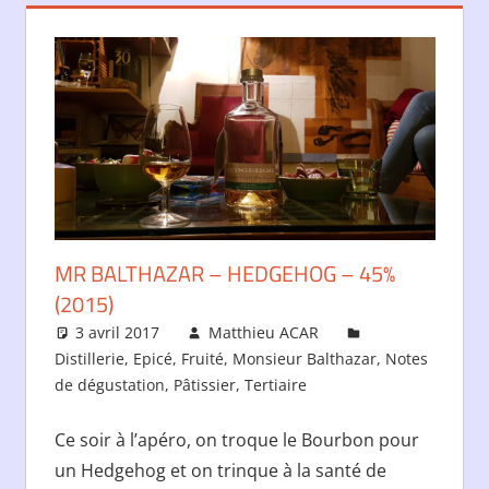
MR BALTHAZAR – HEDGEHOG – 45%
(2015)
3 avril 2017
Matthieu ACAR
Distillerie
,
Epicé
,
Fruité
,
Monsieur Balthazar
,
Notes
de dégustation
,
Pâtissier
,
Tertiaire
Ce soir à l’apéro, on troque le Bourbon pour
un Hedgehog et on trinque à la santé de