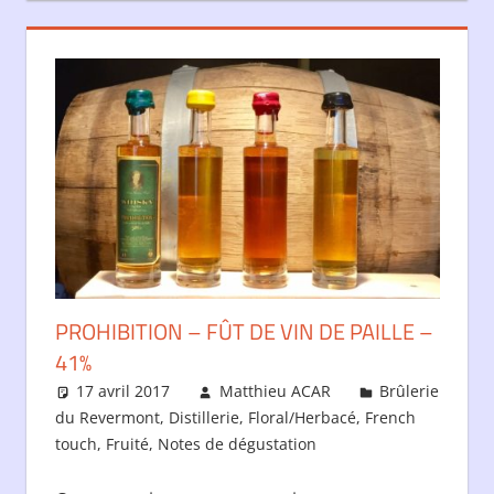
PROHIBITION – FÛT DE VIN DE PAILLE –
41%
17 avril 2017
Matthieu ACAR
Brûlerie
du Revermont
,
Distillerie
,
Floral/Herbacé
,
French
touch
,
Fruité
,
Notes de dégustation