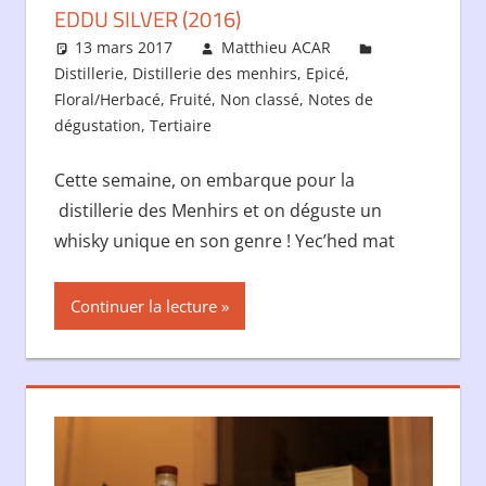
EDDU SILVER (2016)
13 mars 2017
Matthieu ACAR
Distillerie
,
Distillerie des menhirs
,
Epicé
,
Floral/Herbacé
,
Fruité
,
Non classé
,
Notes de
dégustation
,
Tertiaire
Laisser un commentaire
Cette semaine, on embarque pour la
distillerie des Menhirs et on déguste un
whisky unique en son genre ! Yecʼhed mat
Continuer la lecture