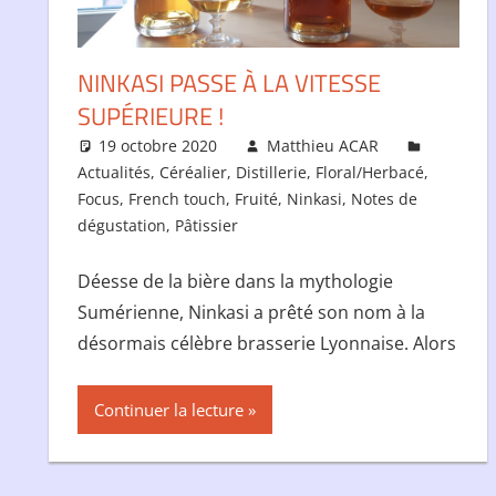
NINKASI PASSE À LA VITESSE
SUPÉRIEURE !
19 octobre 2020
Matthieu ACAR
Actualités
,
Céréalier
,
Distillerie
,
Floral/Herbacé
,
Focus
,
French touch
,
Fruité
,
Ninkasi
,
Notes de
dégustation
,
Pâtissier
Déesse de la bière dans la mythologie
Sumérienne, Ninkasi a prêté son nom à la
désormais célèbre brasserie Lyonnaise. Alors
Continuer la lecture