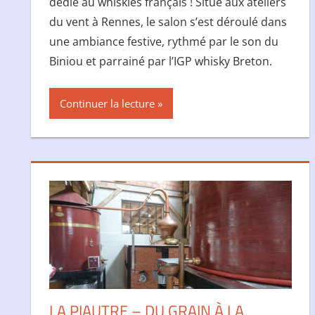
dédié au whiskies français ! Situé aux ateliers
du vent à Rennes, le salon s’est déroulé dans
une ambiance festive, rythmé par le son du
Biniou et parrainé par l’IGP whisky Breton.
Continuer la lecture
LA PIAUTRE – DU GRAIN À LA