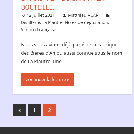
BOUTEILLE.
12 juillet 2021
Matthieu ACAR
Distillerie
,
La Piautre
,
Notes de dégustation
,
Version Française
Nous vous avions déjà parlé de la Fabrique
des Bières d’Anjou aussi connue sous le nom
de La Piautre, une
Continuer la lecture
Pagination
Publications
«
1
2
précédentes :
des
publications