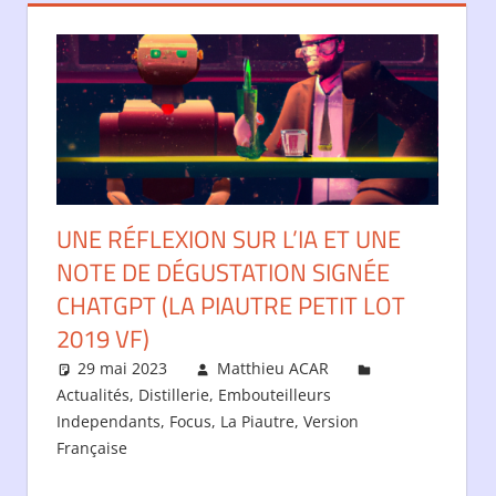
UNE RÉFLEXION SUR L’IA ET UNE
NOTE DE DÉGUSTATION SIGNÉE
CHATGPT (LA PIAUTRE PETIT LOT
2019 VF)
29 mai 2023
Matthieu ACAR
Actualités
,
Distillerie
,
Embouteilleurs
Independants
,
Focus
,
La Piautre
,
Version
Française