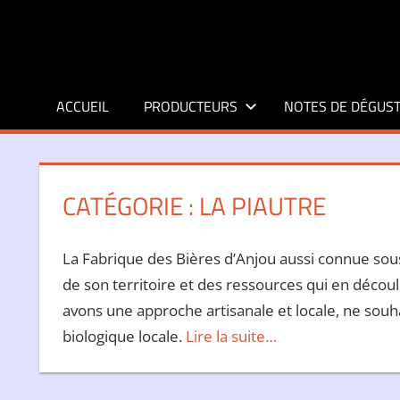
Aller
au
contenu
ACCUEIL
PRODUCTEURS
NOTES DE DÉGUST
CATÉGORIE :
LA PIAUTRE
La Fabrique des Bières d’Anjou aussi connue sous l
de son territoire et des ressources qui en découl
avons une approche artisanale et locale, ne souhai
biologique locale.
Lire la suite…