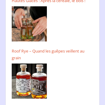
Hautes Glaces : Après la céréale, le bois !
Roof Rye – Quand les guêpes veillent au
grain