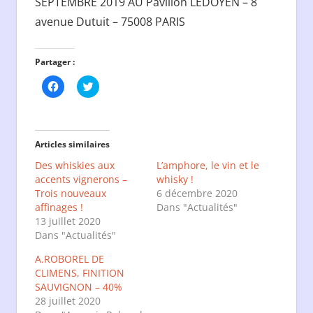
SEPTEMBRE 2019 AU Pavillon LEDOYEN – 8
avenue Dutuit – 75008 PARIS
Partager :
Cliquez
Cliquez
pour
pour
partager
partager
sur
sur
Facebook(ouvre
Twitter(ouvre
dans
dans
une
une
Articles similaires
nouvelle
nouvelle
fenêtre)
fenêtre)
Des whiskies aux
L’amphore, le vin et le
accents vignerons –
whisky !
Trois nouveaux
6 décembre 2020
affinages !
Dans "Actualités"
13 juillet 2020
Dans "Actualités"
A.ROBOREL DE
CLIMENS, FINITION
SAUVIGNON – 40%
28 juillet 2020