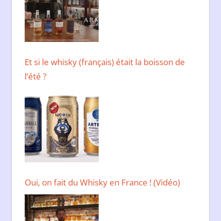
Et si le whisky (français) était la boisson de
l’été ?
Oui, on fait du Whisky en France ! (Vidéo)