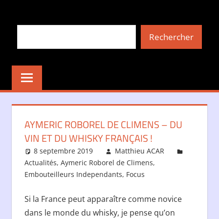
Aller
au
Rechercher
contenu
Rechercher
AYMERIC ROBOREL DE CLIMENS – DU
VIN ET DU WHISKY FRANÇAIS !
8 septembre 2019
Matthieu ACAR
Actualités
,
Aymeric Roborel de Climens
,
Embouteilleurs Independants
,
Focus
Si la France peut apparaître comme novice
dans le monde du whisky, je pense qu’on