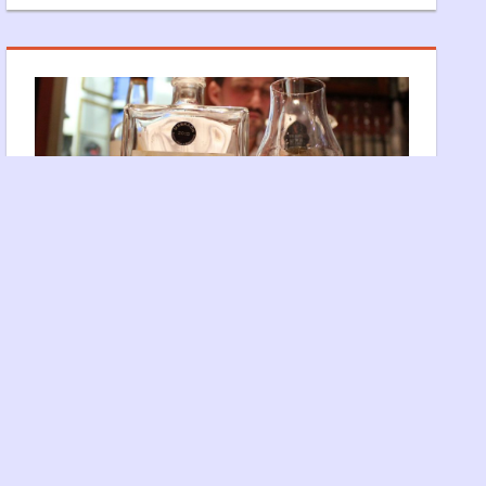
ordPress
Thème : Tortuga.
UBERACH R8 52% – DISTILLERIE
ARTISANALE BERTRAND
8 juin 2017
Xabi
Bertrand
,
Distillerie
,
Epicé
,
French touch
,
minéral
,
Notes de
dégustation
,
Pâtissier
,
Tourbé/Fumé
Suite et fin de cette première dégustation
consacrée à Uberach. On se quitte