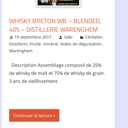
WHISKY BRETON WB – BLENDED,
40% – DISTILLERIE WARENGHEM
19 septembre 2017
Xabi
Céréalier
,
Distillerie
,
Fruité
,
minéral
,
Notes de dégustation
,
Warenghem
Description Assemblage composé de 25%
de whisky de malt et 75% de whisky de grain.
3 ans de vieillissement.
Continuer la lecture