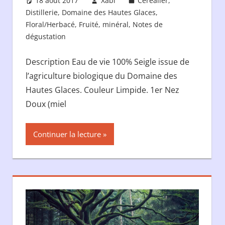
18 août 2017
Xabi
Céréalier
,
Distillerie
,
Domaine des Hautes Glaces
,
Floral/Herbacé
,
Fruité
,
minéral
,
Notes de
dégustation
Description Eau de vie 100% Seigle issue de
l’agriculture biologique du Domaine des
Hautes Glaces. Couleur Limpide. 1er Nez
Doux (miel
Continuer la lecture