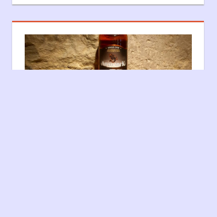
Fièrement propulsé par W
ARMORIK VINHO SINGLE CASK
POUR LA MAISON DU WHISKY, 53% –
WARENGHEM
9 juin 2017
Matthieu ACAR
Distillerie
,
Floral/Herbacé
,
Fruité
,
minéral
,
Notes de
dégustation
,
Pâtissier
,
Warenghem
C’est à l’occasion du Whisky Live 2015 que La