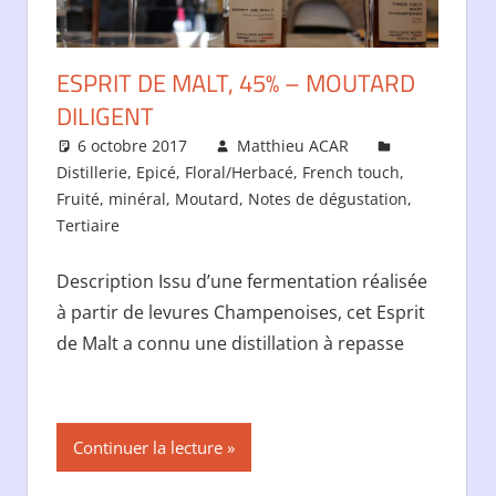
ESPRIT DE MALT, 45% – MOUTARD
DILIGENT
6 octobre 2017
Matthieu ACAR
Distillerie
,
Epicé
,
Floral/Herbacé
,
French touch
,
Fruité
,
minéral
,
Moutard
,
Notes de dégustation
,
Tertiaire
Description Issu d’une fermentation réalisée
à partir de levures Champenoises, cet Esprit
de Malt a connu une distillation à repasse
Continuer la lecture