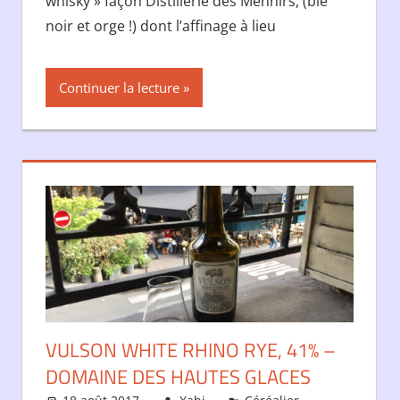
whisky » façon Distillerie des Menhirs, (blé
noir et orge !) dont l’affinage à lieu
Continuer la lecture
VULSON WHITE RHINO RYE, 41% –
DOMAINE DES HAUTES GLACES