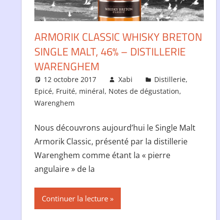
ARMORIK CLASSIC WHISKY BRETON
SINGLE MALT, 46% – DISTILLERIE
WARENGHEM
12 octobre 2017
Xabi
Distillerie
,
Epicé
,
Fruité
,
minéral
,
Notes de dégustation
,
Warenghem
Nous découvrons aujourd’hui le Single Malt
Armorik Classic, présenté par la distillerie
Warenghem comme étant la « pierre
angulaire » de la
Continuer la lecture