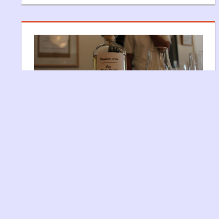
ORGE MALTÉE DISTILLÉE, 40%, FÛT
#8 – DISTILLERIE DU VERCORS
23 juin 2017
Xabi
Céréalier
,
Distillerie
,
Distillerie du Vercors
,
Floral/Herbacé
,
minéral
,
Notes de dégustation
C’est une dégustation un peu spéciale que
nous vous proposons aujourd’hui puisqu’elle