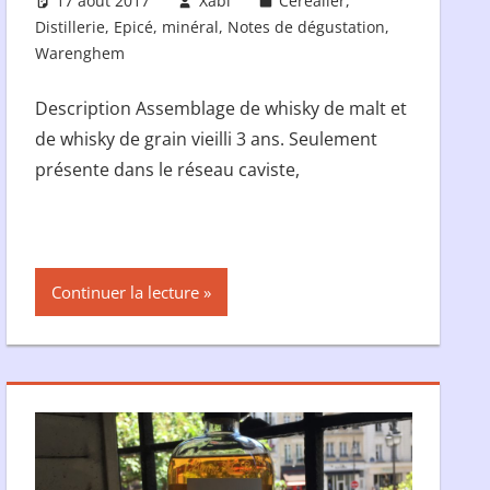
17 août 2017
Xabi
Céréalier
,
Distillerie
,
Epicé
,
minéral
,
Notes de dégustation
,
Warenghem
Description Assemblage de whisky de malt et
de whisky de grain vieilli 3 ans. Seulement
présente dans le réseau caviste,
Continuer la lecture