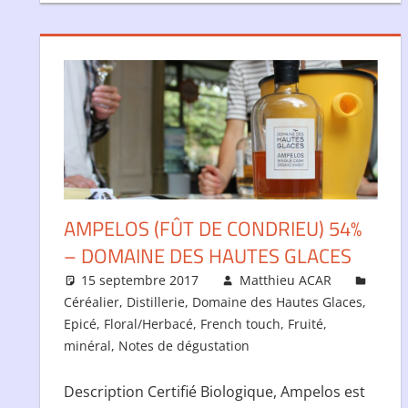
AMPELOS (FÛT DE CONDRIEU) 54%
– DOMAINE DES HAUTES GLACES
15 septembre 2017
Matthieu ACAR
Céréalier
,
Distillerie
,
Domaine des Hautes Glaces
,
Epicé
,
Floral/Herbacé
,
French touch
,
Fruité
,
minéral
,
Notes de dégustation
Description Certifié Biologique, Ampelos est