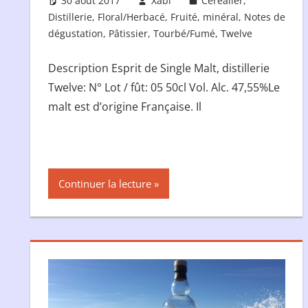
30 août 2017
Xabi
Céréalier
,
Distillerie
,
Floral/Herbacé
,
Fruité
,
minéral
,
Notes de
dégustation
,
Pâtissier
,
Tourbé/Fumé
,
Twelve
Description Esprit de Single Malt, distillerie
Twelve: N° Lot / fût: 05 50cl Vol. Alc. 47,55%Le
malt est d’origine Française. Il
Continuer la lecture