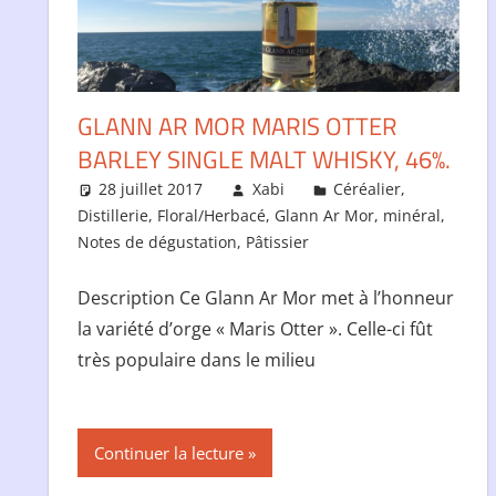
GLANN AR MOR MARIS OTTER
BARLEY SINGLE MALT WHISKY, 46%.
28 juillet 2017
Xabi
Céréalier
,
Distillerie
,
Floral/Herbacé
,
Glann Ar Mor
,
minéral
,
Notes de dégustation
,
Pâtissier
Description Ce Glann Ar Mor met à l’honneur
la variété d’orge « Maris Otter ». Celle-ci fût
très populaire dans le milieu
Continuer la lecture