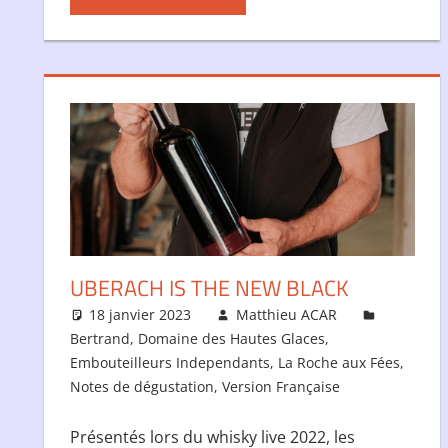
UBERACH IS THE NEW BLACK
18 janvier 2023
Matthieu ACAR
Bertrand
,
Domaine des Hautes Glaces
,
Embouteilleurs Independants
,
La Roche aux Fées
,
Notes de dégustation
,
Version Française
Présentés lors du whisky live 2022, les