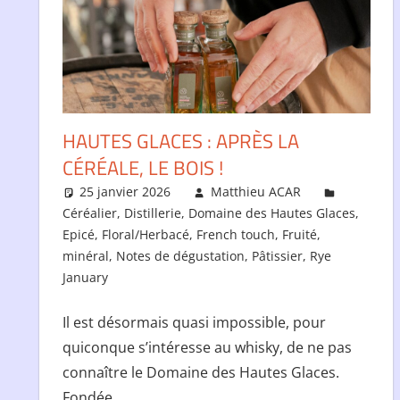
HAUTES GLACES : APRÈS LA
CÉRÉALE, LE BOIS !
25 janvier 2026
Matthieu ACAR
Céréalier
,
Distillerie
,
Domaine des Hautes Glaces
,
Epicé
,
Floral/Herbacé
,
French touch
,
Fruité
,
minéral
,
Notes de dégustation
,
Pâtissier
,
Rye
January
Il est désormais quasi impossible, pour
quiconque s’intéresse au whisky, de ne pas
connaître le Domaine des Hautes Glaces.
Fondée