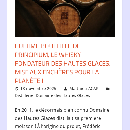
L’ULTIME BOUTEILLE DE
PRINCIPIUM, LE WHISKY
FONDATEUR DES HAUTES GLACES,
MISE AUX ENCHÈRES POUR LA
PLANÈTE !
13 novembre 2025
Matthieu ACAR
Distillerie
,
Domaine des Hautes Glaces
En 2011, le désormais bien connu Domaine
des Hautes Glaces distillait sa première
moisson ! À l’origine du projet, Frédéric