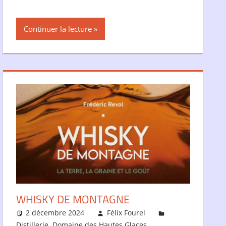
Continuer la lecture
WHISKY DE MONTAGNE
2 décembre 2024
Félix Fourel
Distillerie
,
Domaine des Hautes Glaces