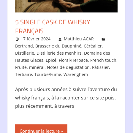
5 SINGLE CASK DE WHISKY
FRANÇAIS
17 février 2024
Matthieu ACAR
Bertrand
,
Brasserie du Dauphiné
,
Céréalier
,
Distillerie
,
Distillerie des menhirs
,
Domaine des
Hautes Glaces
,
Epicé
,
Floral/Herbacé
,
French touch
,
Fruité
,
minéral
,
Notes de dégustation
,
Pâtissier
,
Tertiaire
,
Tourbé/Fumé
,
Warenghem
Après plusieurs années à suivre l’aventure du
whisky français, à la raconter sur ce site puis,
plus récemment, à travers
Continuer la lecture