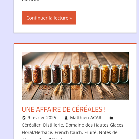
Continuer la lecture
UNE AFFAIRE DE CÉRÉALES !
9 février 2025
Matthieu ACAR
Céréalier
,
Distillerie
,
Domaine des Hautes Glaces
,
Floral/Herbacé
,
French touch
,
Fruité
,
Notes de