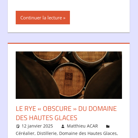
Continuer la lecture
LE RYE « OBSCURE » DU DOMAINE
DES HAUTES GLACES
12 janvier 2025
Matthieu ACAR
Céréalier
,
Distillerie
,
Domaine des Hautes Glaces
,