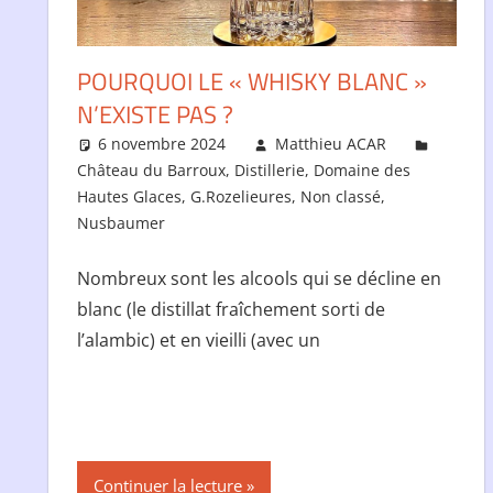
POURQUOI LE « WHISKY BLANC »
N’EXISTE PAS ?
6 novembre 2024
Matthieu ACAR
Château du Barroux
,
Distillerie
,
Domaine des
Hautes Glaces
,
G.Rozelieures
,
Non classé
,
Nusbaumer
Nombreux sont les alcools qui se décline en
blanc (le distillat fraîchement sorti de
l’alambic) et en vieilli (avec un
Continuer la lecture