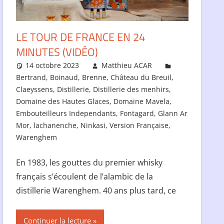
LE TOUR DE FRANCE EN 24
MINUTES (VIDÉO)
14 octobre 2023
Matthieu ACAR
Bertrand
,
Boinaud
,
Brenne
,
Château du Breuil
,
Claeyssens
,
Distillerie
,
Distillerie des menhirs
,
Domaine des Hautes Glaces
,
Domaine Mavela
,
Embouteilleurs Independants
,
Fontagard
,
Glann Ar
Mor
,
lachanenche
,
Ninkasi
,
Version Française
,
Warenghem
En 1983, les gouttes du premier whisky
français s’écoulent de l’alambic de la
distillerie Warenghem. 40 ans plus tard, ce
Continuer la lecture