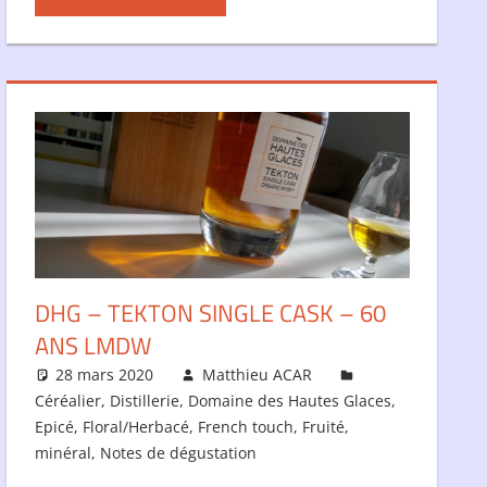
DHG – TEKTON SINGLE CASK – 60
ANS LMDW
28 mars 2020
Matthieu ACAR
Céréalier
,
Distillerie
,
Domaine des Hautes Glaces
,
Epicé
,
Floral/Herbacé
,
French touch
,
Fruité
,
minéral
,
Notes de dégustation