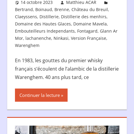
14 octobre 2023
Matthieu ACAR
Bertrand
,
Boinaud
,
Brenne
,
Château du Breuil
,
Claeyssens
,
Distillerie
,
Distillerie des menhirs
,
Domaine des Hautes Glaces
,
Domaine Mavela
,
Embouteilleurs Independants
,
Fontagard
,
Glann Ar
Mor
,
lachanenche
,
Ninkasi
,
Version Française
,
Warenghem
En 1983, les gouttes du premier whisky
français s’écoulent de l’alambic de la distillerie
Warenghem. 40 ans plus tard, ce
Continuer la lecture