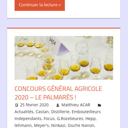
Continuer la lecture
CONCOURS GÉNÉRAL AGRICOLE
2020 – LE PALMARÈS !
25 février 2020
Matthieu ACAR
Actualités
,
Castan
,
Distillerie
,
Embouteilleurs
Independants
,
Focus
,
G.Rozelieures
,
Hepp
,
lehmann
,
Meyer's
,
Ninkasi
,
Ouche Nanon
,