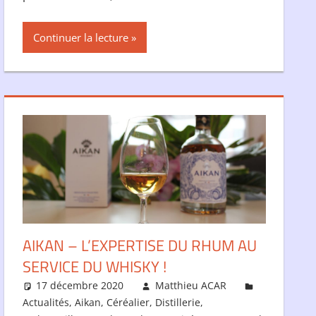
Continuer la lecture
AIKAN – L’EXPERTISE DU RHUM AU
SERVICE DU WHISKY !
17 décembre 2020
Matthieu ACAR
Actualités
,
Aikan
,
Céréalier
,
Distillerie
,