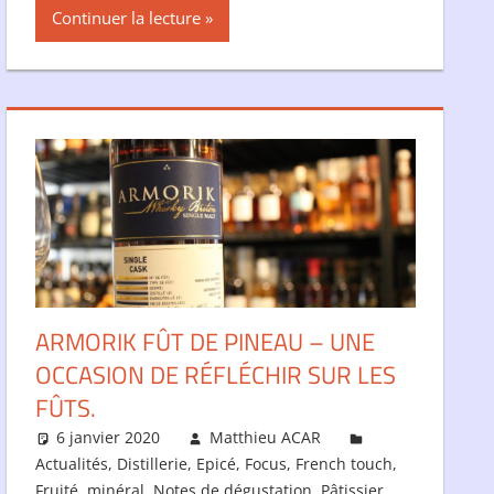
Continuer la lecture
ARMORIK FÛT DE PINEAU – UNE
OCCASION DE RÉFLÉCHIR SUR LES
FÛTS.
6 janvier 2020
Matthieu ACAR
Actualités
,
Distillerie
,
Epicé
,
Focus
,
French touch
,
Fruité
,
minéral
,
Notes de dégustation
,
Pâtissier
,