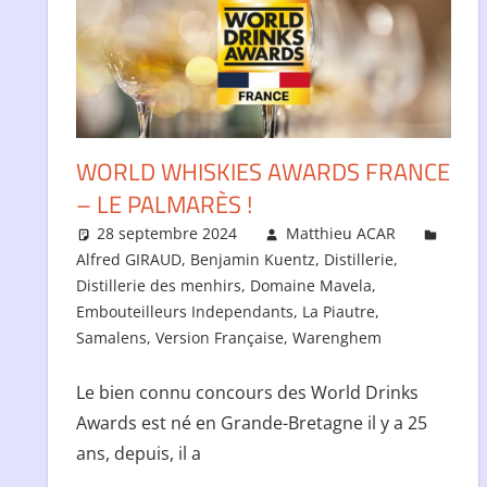
WORLD WHISKIES AWARDS FRANCE
– LE PALMARÈS !
28 septembre 2024
Matthieu ACAR
Alfred GIRAUD
,
Benjamin Kuentz
,
Distillerie
,
Distillerie des menhirs
,
Domaine Mavela
,
Embouteilleurs Independants
,
La Piautre
,
Samalens
,
Version Française
,
Warenghem
Le bien connu concours des World Drinks
Awards est né en Grande-Bretagne il y a 25
ans, depuis, il a