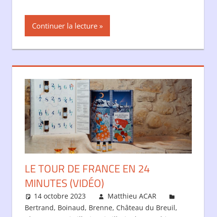
Continuer la lecture
LE TOUR DE FRANCE EN 24
MINUTES (VIDÉO)
14 octobre 2023
Matthieu ACAR
Bertrand
,
Boinaud
,
Brenne
,
Château du Breuil
,