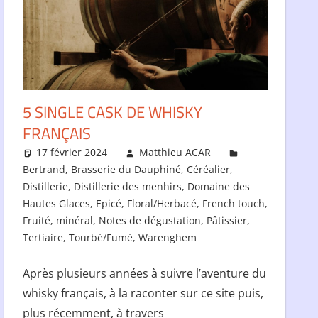
5 SINGLE CASK DE WHISKY
FRANÇAIS
17 février 2024
Matthieu ACAR
Bertrand
,
Brasserie du Dauphiné
,
Céréalier
,
Distillerie
,
Distillerie des menhirs
,
Domaine des
Hautes Glaces
,
Epicé
,
Floral/Herbacé
,
French touch
,
Fruité
,
minéral
,
Notes de dégustation
,
Pâtissier
,
Tertiaire
,
Tourbé/Fumé
,
Warenghem
Après plusieurs années à suivre l’aventure du
whisky français, à la raconter sur ce site puis,
plus récemment, à travers