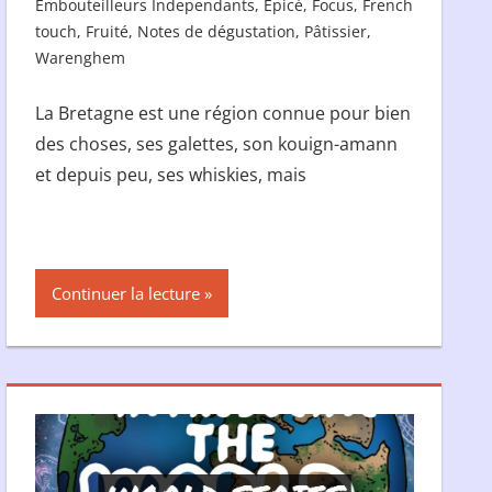
Embouteilleurs Independants
,
Epicé
,
Focus
,
French
touch
,
Fruité
,
Notes de dégustation
,
Pâtissier
,
Warenghem
La Bretagne est une région connue pour bien
des choses, ses galettes, son kouign-amann
et depuis peu, ses whiskies, mais
Continuer la lecture