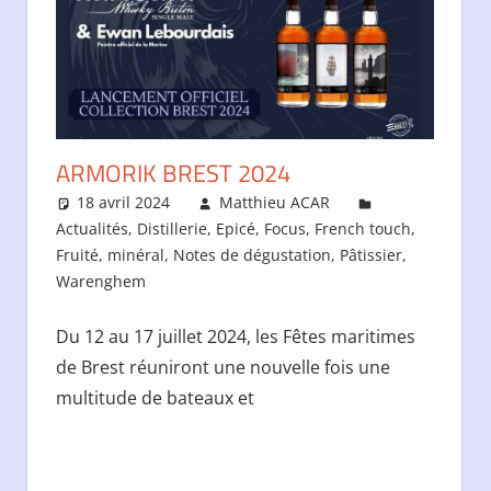
ARMORIK BREST 2024
18 avril 2024
Matthieu ACAR
Actualités
,
Distillerie
,
Epicé
,
Focus
,
French touch
,
Fruité
,
minéral
,
Notes de dégustation
,
Pâtissier
,
Warenghem
Du 12 au 17 juillet 2024, les Fêtes maritimes
de Brest réuniront une nouvelle fois une
multitude de bateaux et