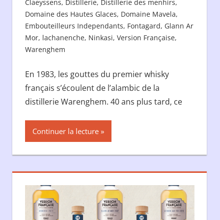
Claeyssens
,
Distillerie
,
Distillerie des menhirs
,
Domaine des Hautes Glaces
,
Domaine Mavela
,
Embouteilleurs Independants
,
Fontagard
,
Glann Ar
Mor
,
lachanenche
,
Ninkasi
,
Version Française
,
Warenghem
En 1983, les gouttes du premier whisky
français s’écoulent de l’alambic de la
distillerie Warenghem. 40 ans plus tard, ce
Continuer la lecture