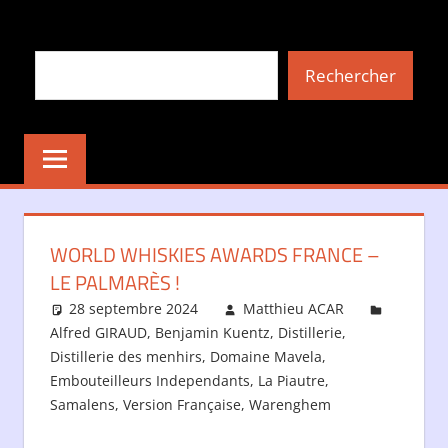
Aller
au
Rechercher
contenu
Rechercher
WORLD WHISKIES AWARDS FRANCE –
LE PALMARÈS !
28 septembre 2024
Matthieu ACAR
Alfred GIRAUD
,
Benjamin Kuentz
,
Distillerie
,
Distillerie des menhirs
,
Domaine Mavela
,
Embouteilleurs Independants
,
La Piautre
,
Samalens
,
Version Française
,
Warenghem