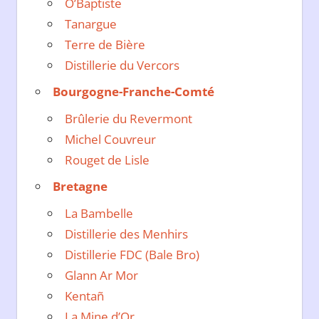
O’Baptiste
Tanargue
Terre de Bière
Distillerie du Vercors
Bourgogne-Franche-Comté
Brûlerie du Revermont
Michel Couvreur
Rouget de Lisle
Bretagne
La Bambelle
Distillerie des Menhirs
Distillerie FDC (Bale Bro)
Glann Ar Mor
Kentañ
La Mine d’Or