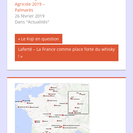
Agricole 2019 –
Palmarès
26 février 2019
Dans "Actualités"
Navigation
Publication
Le Koji en question
précédente :
de
Publication
Laferté – La France comme place forte du whisky
suivante :
!
l’article