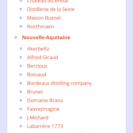
Château du Breuil
Distillerie de la Seine
Maison Busnel
Northmaen
Nouvelle-Aquitaine
Akerbeltz
Alfred Giraud
Bercloux
Boinaud
Bordeaux distilling company
Brunet
Domaine Brana
FaivreJmagine
J.Michard
Labarrère 1773