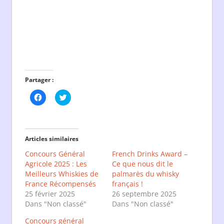
Partager :
Cliquez
Cliquez
pour
pour
partager
partager
sur
sur
Facebook(ouvre
Twitter(ouvre
dans
dans
une
une
Articles similaires
nouvelle
nouvelle
fenêtre)
fenêtre)
Concours Général
French Drinks Award –
Agricole 2025 : Les
Ce que nous dit le
Meilleurs Whiskies de
palmarès du whisky
France Récompensés
français !
25 février 2025
26 septembre 2025
Dans "Non classé"
Dans "Non classé"
Concours général