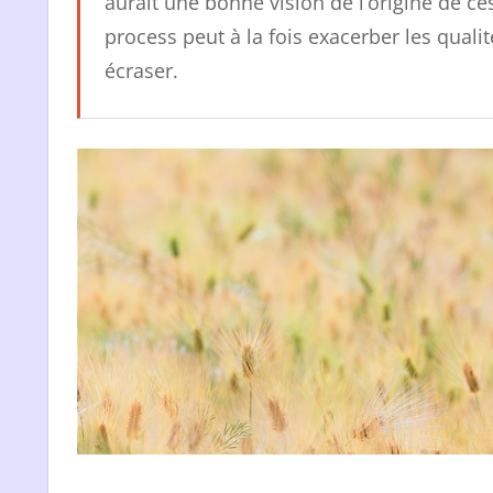
aurait une bonne vision de l’origine de ces
process peut à la fois exacerber les quali
écraser.