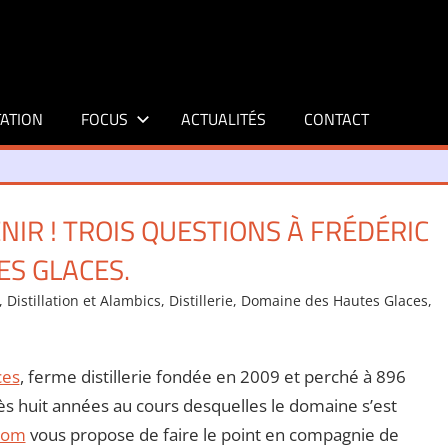
ATION
FOCUS
ACTUALITÉS
CONTACT
ENIR ! TROIS QUESTIONS À FRÉDÉRIC
S GLACES.
,
Distillation et Alambics
,
Distillerie
,
Domaine des Hautes Glaces
,
ces
, ferme distillerie fondée en 2009 et perché à 896
ès huit années au cours desquelles le domaine s’est
.com
vous propose de faire le point en compagnie de