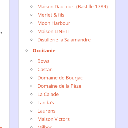
Maison Daucourt (Bastille 1789)
Merlet & fils
Moon Harbour
Maison LINETI
m
Distillerie la Salamandre
Occitanie
Bows
Castan
Domaine de Bourjac
Domaine de la Pèze
La Calade
Landa’s
Laurens
Maison Victors
Milhòc