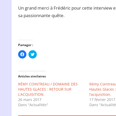
Un grand merci à Frédéric pour cette interview 
sa passionnante quête.
Partager :
Cliquez
Cliquez
pour
pour
partager
partager
sur
sur
Facebook(ouvre
Twitter(ouvre
dans
dans
une
une
Articles similaires
nouvelle
nouvelle
fenêtre)
fenêtre)
RÉMY COINTREAU / DOMAINE DES
Rémy Cointrea
HAUTES GLACES : RETOUR SUR
Hautes Glaces :
L’ACQUISITION.
l’acquisition.
26 mars 2017
17 février 2017
Dans "Actualités"
Dans "Actualité