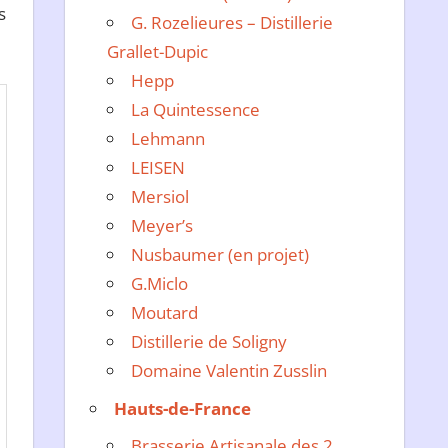
s
G. Rozelieures – Distillerie
Grallet-Dupic
Hepp
La Quintessence
Lehmann
LEISEN
Mersiol
Meyer’s
Nusbaumer (en projet)
G.Miclo
Moutard
Distillerie de Soligny
Domaine Valentin Zusslin
Hauts-de-France
Brasserie Artisanale des 2