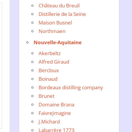
Château du Breuil
Distillerie de la Seine
Maison Busnel
Northmaen
Nouvelle-Aquitaine
Akerbeltz
Alfred Giraud
Bercloux
Boinaud
Bordeaux distilling company
Brunet
Domaine Brana
FaivreJmagine
J.Michard
Labarrère 1773