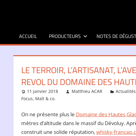
Aller
au
contenu
ACCUEIL
PRODUCTEURS
NOTES DE DÉGUST
LE TERROIR, L’ARTISANAT, L’AV
REVOL DU DOMAINE DES HAUTE
11 janvier 2018
Matthieu ACAR
Actualités
Focus
,
Malt & co.
On ne présente plus le
Domaine des Hautes Gla
mètres d’altitude dans le massif du Dévoluy. Apr
construit une solide réputation,
whisky-francais