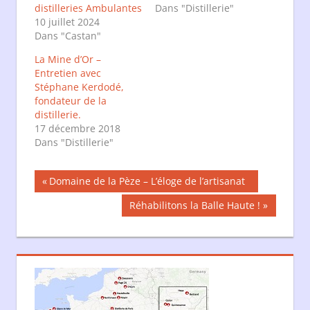
distilleries Ambulantes
Dans "Distillerie"
10 juillet 2024
Dans "Castan"
La Mine d’Or –
Entretien avec
Stéphane Kerdodé,
fondateur de la
distillerie.
17 décembre 2018
Dans "Distillerie"
Navigation
Publication
Domaine de la Pèze – L’éloge de l’artisanat
précédente :
de
Publication
Réhabilitons la Balle Haute !
suivante :
l’article