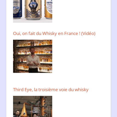
Oui, on fait du Whisky en France ! (Vidéo)
Third Eye, la troisième voie du whisky