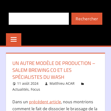
Aller
au
Rechercher
contenu
Rechercher
UN AUTRE MODÈLE DE PRODUCTION –
SALEM BREWING CO ET LES
SPÉCIALISTES DU WASH
11 août 2024
Matthieu ACAR
Actualités
,
Focus
Dans un
précédent article
, nous montrions
comment le fait de dissocier le brassage de la