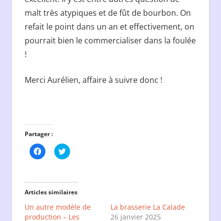
malt très atypiques et de fût de bourbon. On
refait le point dans un an et effectivement, on
pourrait bien le commercialiser dans la foulée
!
Merci Aurélien, affaire à suivre donc !
Partager :
Cliquez
Cliquez
pour
pour
partager
partager
sur
sur
Facebook(ouvre
Twitter(ouvre
dans
dans
une
une
Articles similaires
nouvelle
nouvelle
fenêtre)
fenêtre)
Un autre modèle de
La brasserie La Calade
production – Les
26 janvier 2025