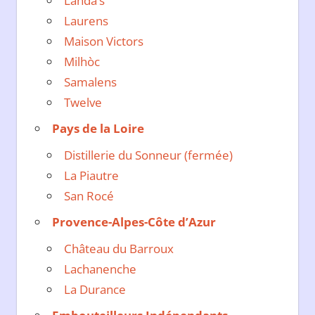
Landa’s
Laurens
Maison Victors
Milhòc
Samalens
Twelve
Pays de la Loire
Distillerie du Sonneur (fermée)
La Piautre
San Rocé
Provence-Alpes-Côte d’Azur
Château du Barroux
Lachanenche
La Durance