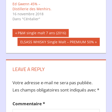
Ed Gwenn 45% –
Distillerie des Menhirs.
16 novembre 2018
Dans "Céréalier"
Navigation
Publication
P&M single malt 7 ans (2016)
précédente :
de
Publication
ELSASS WHISKY Single Malt – PREMIUM 50%
suivante :
l’article
LEAVE A REPLY
Votre adresse e-mail ne sera pas publiée.
Les champs obligatoires sont indiqués avec
*
Commentaire
*