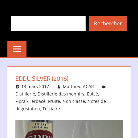
Aller
au
Rechercher
contenu
Rechercher
EDDU SILVER (2016)
13 mars 2017
Matthieu ACAR
Distillerie
,
Distillerie des menhirs
,
Epicé
,
Floral/Herbacé
,
Fruité
,
Non classé
,
Notes de
dégustation
,
Tertiaire
Laisser un commentaire