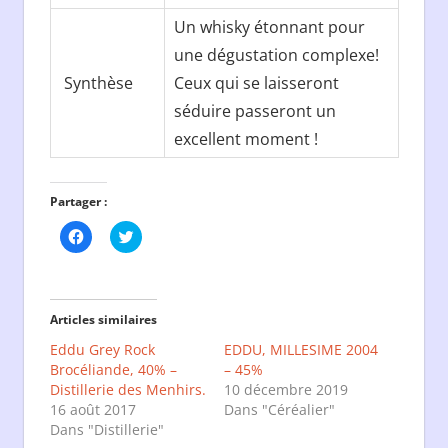
Un whisky étonnant pour
une dégustation complexe!
Synthèse
Ceux qui se laisseront
séduire passeront un
excellent moment !
Partager :
Cliquez
Cliquez
pour
pour
partager
partager
sur
sur
Facebook(ouvre
Twitter(ouvre
dans
dans
une
une
Articles similaires
nouvelle
nouvelle
fenêtre)
fenêtre)
Eddu Grey Rock
EDDU, MILLESIME 2004
Brocéliande, 40% –
– 45%
Distillerie des Menhirs.
10 décembre 2019
16 août 2017
Dans "Céréalier"
Dans "Distillerie"