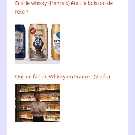
Et si le whisky (français) était la boisson de
l’été ?
Oui, on fait du Whisky en France ! (Vidéo)