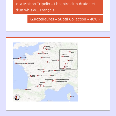
Navigation
Publication
La Maison Tripolix – L’histoire d’un druide et
précédente :
d’un whisky… Français !
de
Publication
G.Rozelieures – Subtil Collection – 40%
l’article
suivante :