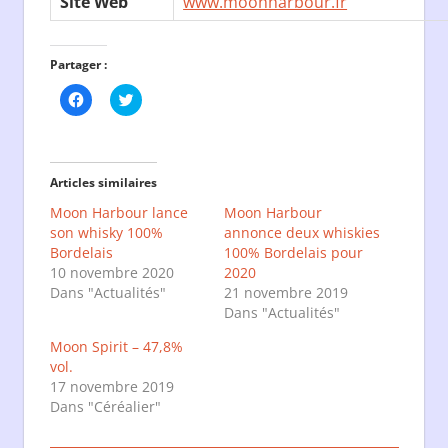
Site Web
www.moonharbour.fr
Partager :
Cliquez
Cliquez
pour
pour
partager
partager
sur
sur
Facebook(ouvre
Twitter(ouvre
dans
dans
une
une
Articles similaires
nouvelle
nouvelle
fenêtre)
fenêtre)
Moon Harbour lance
Moon Harbour
son whisky 100%
annonce deux whiskies
Bordelais
100% Bordelais pour
10 novembre 2020
2020
Dans "Actualités"
21 novembre 2019
Dans "Actualités"
Moon Spirit – 47,8%
vol.
17 novembre 2019
Dans "Céréalier"