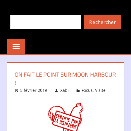
Aller
au
Rechercher
contenu
Rechercher
ON FAIT LE POINT SUR MOON HARBOUR
!
5 février 2019
Xabi
Focus
,
Visite