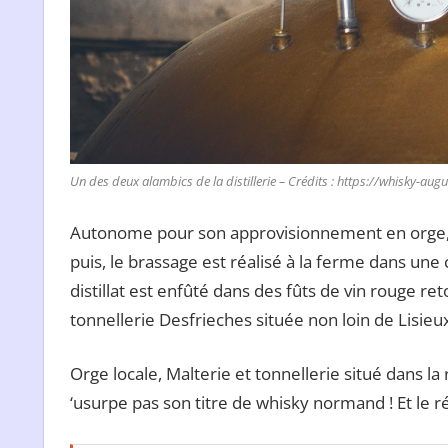
Un des deux alambics de la distillerie – Crédits : https://whisky-augu
Autonome pour son approvisionnement en orge, P
puis, le brassage est réalisé à la ferme dans une c
distillat est enfûté dans des fûts de vin rouge re
tonnellerie Desfrieches située non loin de Lisieux
Orge locale, Malterie et tonnellerie situé dans la
‘usurpe pas son titre de whisky normand ! Et le r