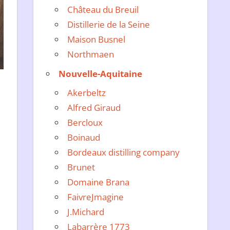
Château du Breuil
Distillerie de la Seine
Maison Busnel
Northmaen
Nouvelle-Aquitaine
Akerbeltz
Alfred Giraud
Bercloux
Boinaud
Bordeaux distilling company
Brunet
Domaine Brana
FaivreJmagine
J.Michard
Labarrère 1773