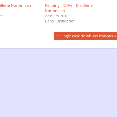
tillerie Northmaen
Kenning, 42,4% – Distillerie
Northmaen
e"
22 mars 2018
Dans "Distillerie"
Publication
5 Single cask de whisky français
suivante :