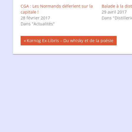
fenêtre)
fenêtre)
CGA : Les Normands déferlent sur la
Balade à la dis
capitale !
29 avril 2017
28 février 2017
Dans "Distilleri
Dans "Actualités"
Navigation
Publication
Kornog Ex-Libris – Du whisky et de la poésie
précédente :
de
l’article