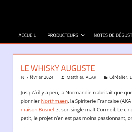
Aller
au
contenu
ACCUEIL
PRODUCTEURS
NOTES DE DÉGUST
LE WHISKY AUGUSTE
7 février 2024
Matthieu ACAR
Céréalier
,
D
Jusqu’à il y a peu, la Normandie n’abritait que qu
pionnier
Northmaen
, la Spiriterie Francaise (AK
maison Busnel
et son single malt Cormeil. Le ci
petit, le projet n’en est pas moins passionnant, o