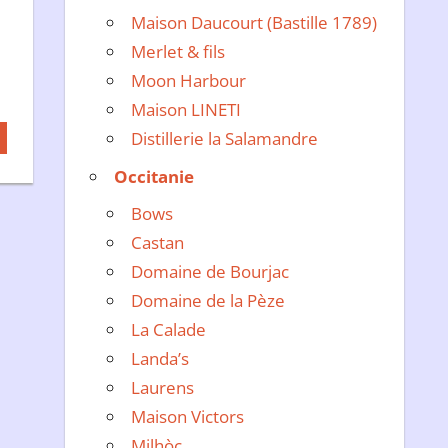
Maison Daucourt (Bastille 1789)
Merlet & fils
Moon Harbour
Maison LINETI
Distillerie la Salamandre
Occitanie
Bows
Castan
Domaine de Bourjac
Domaine de la Pèze
La Calade
Landa’s
Laurens
Maison Victors
Milhòc