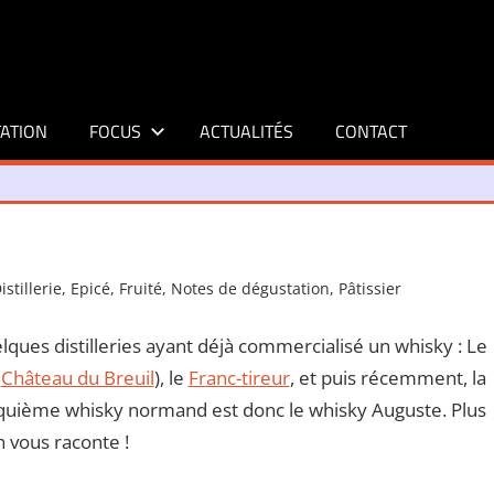
ATION
FOCUS
ACTUALITÉS
CONTACT
istillerie
,
Epicé
,
Fruité
,
Notes de dégustation
,
Pâtissier
elques distilleries ayant déjà commercialisé un whisky : Le
A
Château du Breuil
), le
Franc-tireur
, et puis récemment, la
nquième whisky normand est donc le whisky Auguste. Plus
n vous raconte !