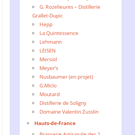
G. Rozelieures – Distillerie
Grallet-Dupic
Hepp
La Quintessence
Lehmann
LEISEN
Mersiol
Meyer’s
Nusbaumer (en projet)
G.Miclo
Moutard
Distillerie de Soligny
Domaine Valentin Zusslin
Hauts-de-France
Brasserie Artisanale des 2