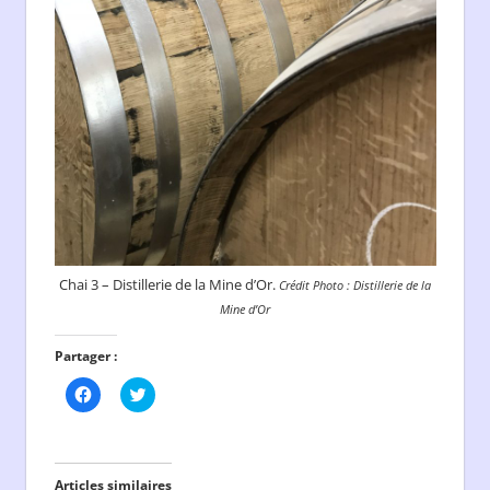
Chai 3 – Distillerie de la Mine d’Or.
Crédit Photo : Distillerie de la
Mine d’Or
Partager :
Cliquez
Cliquez
pour
pour
partager
partager
sur
sur
Facebook(ouvre
Twitter(ouvre
dans
dans
une
une
Articles similaires