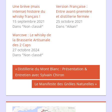
nouvelle
nouvelle
fenêtre)
fenêtre)
Une brève (mais
Version Française :
intense) histoire du
Entre avant-première
whisky français !
et distillerie fermée
15 septembre 2021
25 octobre 2021
Dans "Non classé"
Dans "Aikan"
Warcove : Le whisky de
la Brasserie Artisanale
des 2 Caps
27 octobre 2024
Dans "Non classé"
Navigation
Publication
Distillerie du Mont Blanc : Présentation &
précédente :
Entretien avec Sylvain Chiron
de
Publication
Le Manifeste des Gnôles Naturelles
l’article
suivante :