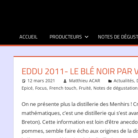
Aller
au
contenu
ACCUEIL
PRODUCTEURS
NOTES DE DÉGUST
EDDU 2011- LE BLÉ NOIR PAR 
12 mars 2021
Matthieu ACAR
Actualités
,
Epicé
,
Focus
,
French touch
,
Fruité
,
Notes de dégustation
On ne présente plus la distillerie des Menhirs ! 
mathématiques, c’est une distillerie qui s’est avan
Breton). Cette information est loin d’être anec
pommes, semble faire écho aux origines de la dist