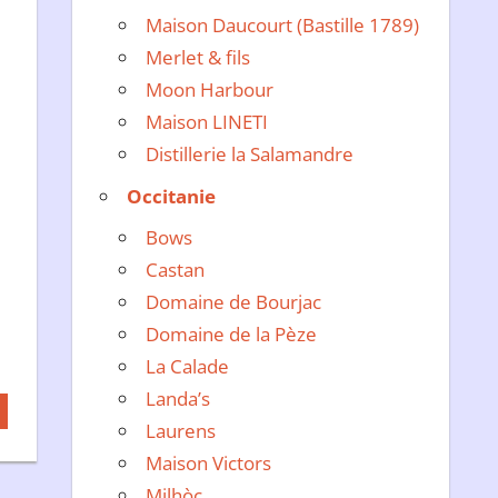
Maison Daucourt (Bastille 1789)
Merlet & fils
Moon Harbour
Maison LINETI
Distillerie la Salamandre
Occitanie
Bows
Castan
Domaine de Bourjac
Domaine de la Pèze
La Calade
Landa’s
Laurens
Maison Victors
Milhòc