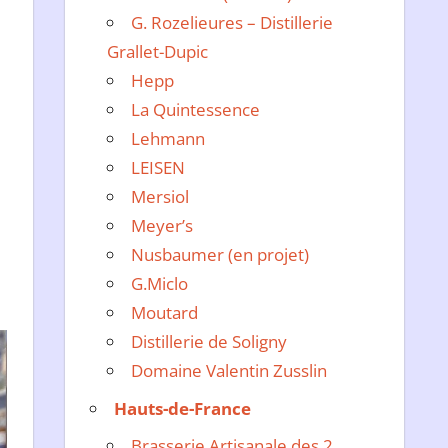
G. Rozelieures – Distillerie
Grallet-Dupic
Hepp
La Quintessence
Lehmann
LEISEN
Mersiol
Meyer’s
Nusbaumer (en projet)
G.Miclo
Moutard
Distillerie de Soligny
Domaine Valentin Zusslin
Hauts-de-France
Brasserie Artisanale des 2