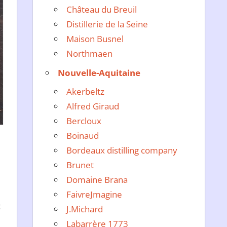
Château du Breuil
Distillerie de la Seine
Maison Busnel
Northmaen
Nouvelle-Aquitaine
Akerbeltz
Alfred Giraud
Bercloux
Boinaud
Bordeaux distilling company
Brunet
Domaine Brana
FaivreJmagine
t
J.Michard
Labarrère 1773