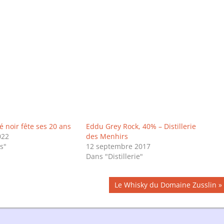
é noir fête ses 20 ans
Eddu Grey Rock, 40% – Distillerie
022
des Menhirs
s"
12 septembre 2017
Dans "Distillerie"
Publication
Le Whisky du Domaine Zusslin
suivante :