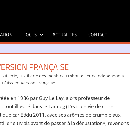
ATION
FOCUS
ACTUALITÉS
CONTACT
VERSION FRANÇAISE
Distillerie
,
Distillerie des menhirs
,
Embouteilleurs Independants
,
,
Pâtissier
,
Version Française
Créée en 1986 par Guy Le Lay, alors professeur de
t tout illustré dans le Lambig (L’eau de vie de cidre
dotique car Eddu 2011, avec ses arômes de crumble aux
illerie ! Mais avant de passer à la dégustation*, revenons