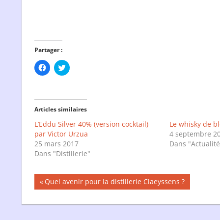
Partager :
Cliquez
Cliquez
pour
pour
partager
partager
sur
sur
Facebook(ouvre
Twitter(ouvre
dans
dans
une
une
Articles similaires
nouvelle
nouvelle
fenêtre)
fenêtre)
L’Eddu Silver 40% (version cocktail)
Le whisky de bl
par Victor Urzua
4 septembre 2
25 mars 2017
Dans "Actualité
Dans "Distillerie"
Navigation
Publication
Quel avenir pour la distillerie Claeyssens ?
précédente :
de