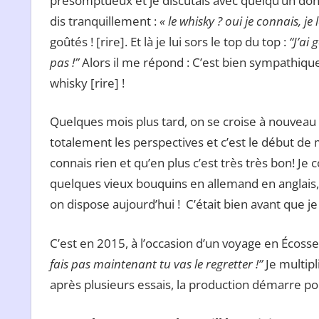
présomptueux et je discutais avec quelqu’un dont 
dis tranquillement :
« le whisky ? oui je connais, je 
goûtés ! [rire]. Et là je lui sors le top du top :
“J’ai
pas !”
Alors il me répond : C’est bien sympathique
whisky [rire] !
Quelques mois plus tard, on se croise à nouveau 
totalement les perspectives et c’est le début de
connais rien et qu’en plus c’est très très bon! J
quelques vieux bouquins en allemand en anglais, c
on dispose aujourd’hui ! C’était bien avant que
C’est en 2015, à l’occasion d’un voyage en Écosse 
fais pas maintenant tu vas le regretter !”
Je multipl
après plusieurs essais, la production démarre po