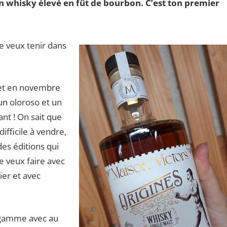
n whisky élevé en fût de bourbon. C’est ton premier
e veux tenir dans
k et en novembre
 un oloroso et un
rant ! On sait que
difficile à vendre,
des éditions qui
e veux faire avec
ier et avec
 gamme avec au