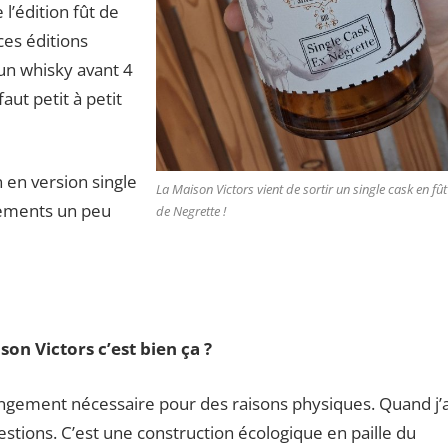
l’édition fût de
ces éditions
un whisky avant 4
aut petit à petit
n en version single
La Maison Victors vient de sortir un single cask en fût
ssements un peu
de Negrette !
on Victors c’est bien ça ?
angement nécessaire pour des raisons physiques. Quand j’a
estions. C’est une construction écologique en paille du