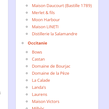
Maison Daucourt (Bastille 1789)
Merlet & fils
Moon Harbour
Maison LINETI
e
Distillerie la Salamandre
Occitanie
Bows
Castan
Domaine de Bourjac
Domaine de la Pèze
La Calade
Landa’s
i
Laurens
Maison Victors
Milhòc