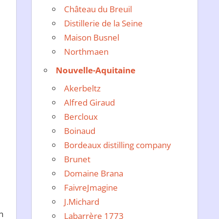
Château du Breuil
Distillerie de la Seine
Maison Busnel
Northmaen
Nouvelle-Aquitaine
Akerbeltz
Alfred Giraud
Bercloux
Boinaud
Bordeaux distilling company
Brunet
Domaine Brana
FaivreJmagine
J.Michard
n
Labarrère 1773