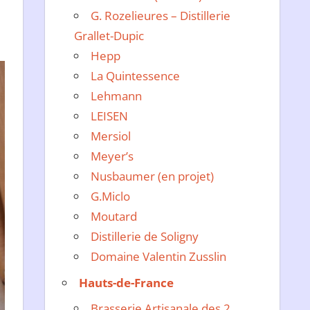
G. Rozelieures – Distillerie
Grallet-Dupic
Hepp
La Quintessence
Lehmann
LEISEN
Mersiol
Meyer’s
Nusbaumer (en projet)
G.Miclo
Moutard
Distillerie de Soligny
Domaine Valentin Zusslin
Hauts-de-France
Brasserie Artisanale des 2