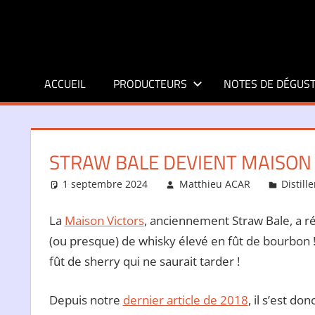
Aller
au
contenu
ACCUEIL
PRODUCTEURS
NOTES DE DÉGUST
STRAW BALE DEVIENT MAISON
1 septembre 2024
Matthieu ACAR
Distille
La
Maison Victors
, anciennement Straw Bale, a
(ou presque) de whisky élevé en fût de bourbon 
fût de sherry qui ne saurait tarder !
Depuis notre
dernier article de 2018
, il s’est d