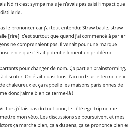
is Ndlr) c’est sympa mais je n’avais pas saisi l’impact que
istillerie.
as le prononcer car j’ai tout entendu: Straw baule, straw
balle [rire], c’est surtout que quand j’ai commencé à parler
 gens ne comprenaient pas. Il venait pour une marque
is conscience que c’était potentiellement un problème.
 partants pour changer de nom. Ça part en brainstorming,
iscuter. On était quasi tous d’accord sur le terme de «
 de chaleureux et ça rappelle les maisons parisiennes de
mme donc j’aime bien ce terme-là !
ctors j’étais pas du tout pour, le côté ego-trip ne me
mettre mon véto. Les discussions se poursuivent et mes
 Victors ça marche bien, ça a du sens, ça se prononce bien e