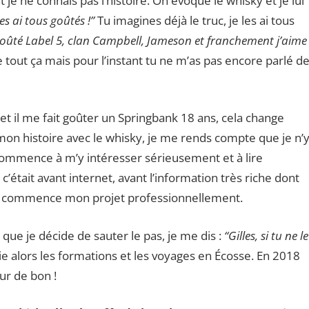
je ne connais pas l’histoire. On évoque le whisky et je lui
les ai tous goûtés !”
Tu imagines déjà le truc, je les ai tous
 goûté Label 5, clan Campbell, Jameson et franchement j’aime
 tout ça mais pour l’instant tu ne m’as pas encore parlé d
et il me fait goûter un Springbank 18 ans, cela change
 mon histoire avec le whisky, je me rends compte que je n’
e commence à m’y intéresser sérieusement et à lire
’était avant internet, avant l’information très riche dont
 je commence mon projet professionnellement.
que je décide de sauter le pas, je me dis :
“Gilles, si tu ne le
ie alors les formations et les voyages en Écosse. En 2018
ur de bon !