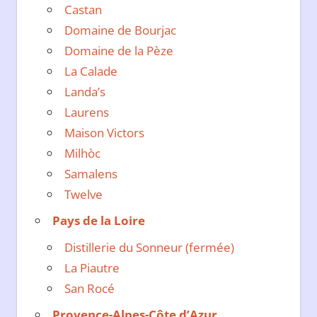
Castan
Domaine de Bourjac
Domaine de la Pèze
La Calade
Landa’s
Laurens
Maison Victors
Milhòc
Samalens
Twelve
Pays de la Loire
Distillerie du Sonneur (fermée)
La Piautre
San Rocé
Provence-Alpes-Côte d’Azur