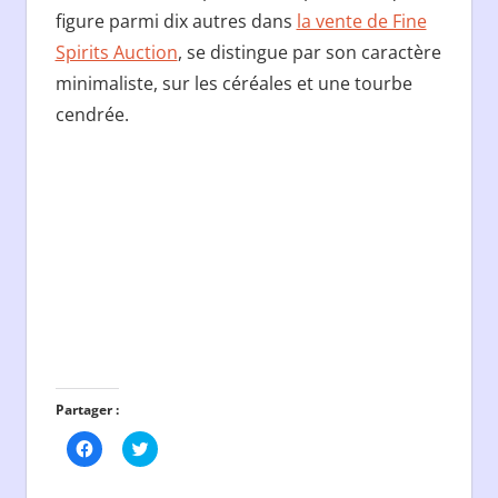
figure parmi dix autres dans
la vente de Fine
Spirits Auction
, se distingue par son caractère
minimaliste, sur les céréales et une tourbe
cendrée.
Partager :
Cliquez
Cliquez
pour
pour
partager
partager
sur
sur