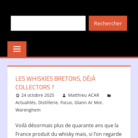
Aller
au
Rechercher
contenu
Rechercher
LES WHISKIES BRETONS, DÉJÀ
COLLECTORS ?
24 octobre 2025
Matthieu ACAR
Actualités
,
Distillerie
,
Focus
,
Glann Ar Mor
,
Warenghem
Voilà désormais plus de quarante ans que la
France produit du whisky mais, si l’on regarde