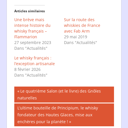
Facebook(ouvre
Twitter(ouvre
dans
dans
une
une
Articles similaires
nouvelle
nouvelle
fenêtre)
fenêtre)
Une brève mais
Sur la route des
intense histoire du
whiskies de France
whisky français –
avec Fab Arm
Flammarion
29 mai 2019
27 septembre 2023
Dans "Actualités"
Dans "Actualités"
Le whisky français :
l’exception artisanale
8 février 2026
Dans "Actualités"
Navigation
Publication
Le quatrième Salon (et le livre) des Gnôles
précédente :
naturelles
de
Publication
L’ultime bouteille de Principium, le whisky
l’article
suivante :
fondateur des Hautes Glaces, mise aux
enchères pour la planète !