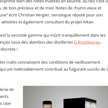
 exprime bien des notes maltées en bouche, au nez c’est l
s, de bois précieux et de miel. Notes de rhums vieux et
use” écrit Christian Vergier, oenologue réputé pour son
 whiskies et également consultant du projet Aikan.
 c’est la seconde gamme qui mûrit tranquillement dans les
rançais issus des alambics des distilleries
G.Rozelieures
,
discrète !
gles malts connaissent des conditions de vieillissement
 qui ont indéniablement contribué au fulgurant succès de l
lerie de
perts
t citer