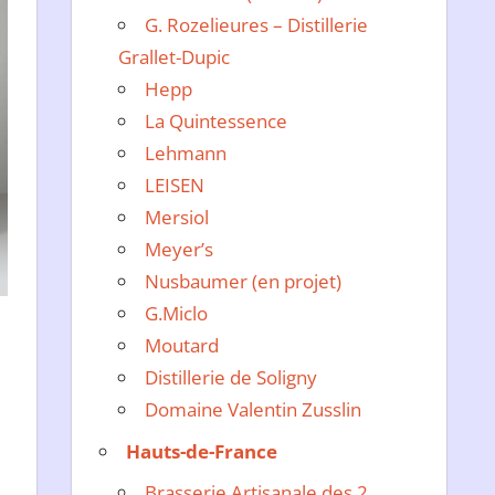
G. Rozelieures – Distillerie
Grallet-Dupic
Hepp
La Quintessence
Lehmann
LEISEN
Mersiol
Meyer’s
Nusbaumer (en projet)
G.Miclo
Moutard
Distillerie de Soligny
Domaine Valentin Zusslin
Hauts-de-France
Brasserie Artisanale des 2