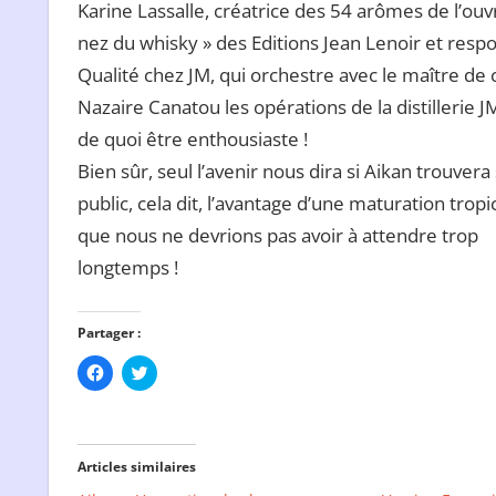
Karine Lassalle, créatrice des 54 arômes de l’ouv
nez du whisky » des Editions Jean Lenoir et resp
Qualité chez JM, qui orchestre avec le maître de 
Nazaire Canatou les opérations de la distillerie JM
de quoi être enthousiaste !
Bien sûr, seul l’avenir nous dira si Aikan trouvera
public, cela dit, l’avantage d’une maturation tropic
que nous ne devrions pas avoir à attendre trop
longtemps !
Partager :
Cliquez
Cliquez
pour
pour
partager
partager
sur
sur
Facebook(ouvre
Twitter(ouvre
dans
dans
une
une
Articles similaires
nouvelle
nouvelle
fenêtre)
fenêtre)