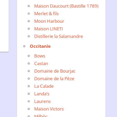
Maison Daucourt (Bastille 1789)
Merlet & fils
Moon Harbour
Maison LINETI
Distillerie la Salamandre
Occitanie
Bows
Castan
Domaine de Bourjac
Domaine de la Pèze
La Calade
Landa’s
Laurens
Maison Victors
Milhòc