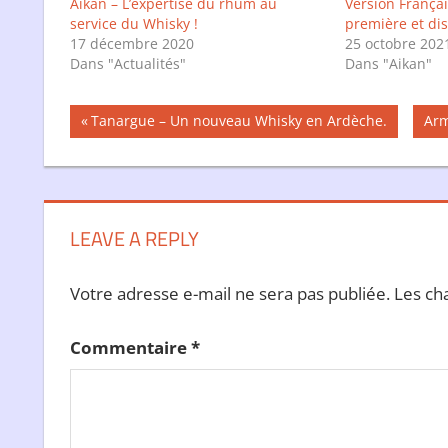
Aikan – L’expertise du rhum au
Version Françai
service du Whisky !
première et dis
17 décembre 2020
25 octobre 202
Dans "Actualités"
Dans "Aikan"
Navigation
Publication
Pub
Tanargue – Un nouveau Whisky en Ardèche.
Arm
précédente :
sui
de
l’article
LEAVE A REPLY
Votre adresse e-mail ne sera pas publiée.
Les ch
Commentaire
*