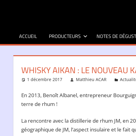
Aller
au
contenu
ACCUEIL
PRODUCTEURS
NOTES DE DÉGUST
WHISKY AIKAN : LE NOUVEAU 
1 décembre 2017
Matthieu ACAR
Actuali
En 2013, Benoît Albanel, entrepreneur Bourguignon
terre de rhum !
La rencontre avec la distillerie de rhum JM, en 20
géographique de JM, l’aspect insulaire et le fait que