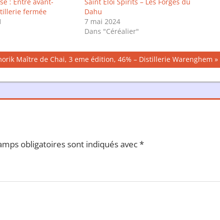
se : Entre avant-
Saint Eloi Spirits – Les Forges du
tillerie fermée
Dahu
1
7 mai 2024
Dans "Céréalier"
lication
orik Maître de Chai, 3 eme édition, 46% – Distillerie Warenghem
vante :
amps obligatoires sont indiqués avec
*