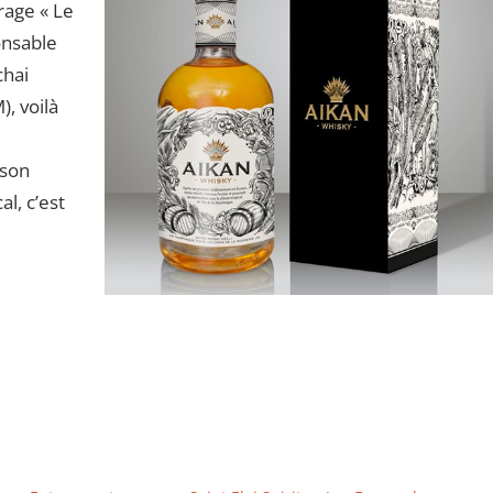
rage « Le
onsable
chai
), voilà
 son
al, c’est