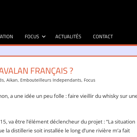
ATION
FOCUS
ACTUALITÉS
CONTACT
KAVALAN FRANÇAIS ?
tés
,
Aikan
,
Embouteilleurs Independants
,
Focus
Laisser un c
, a une idée un peu folle : faire vieillir du whisky sur un
15, va être l’élément déclencheur du projet : “La situation
 la distillerie soit installée le long d’une rivière m’a fait