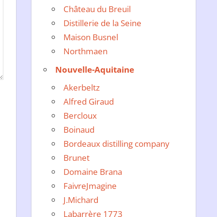
Château du Breuil
Distillerie de la Seine
Maison Busnel
Northmaen
Nouvelle-Aquitaine
Akerbeltz
Alfred Giraud
Bercloux
Boinaud
Bordeaux distilling company
Brunet
Domaine Brana
FaivreJmagine
J.Michard
Labarrère 1773