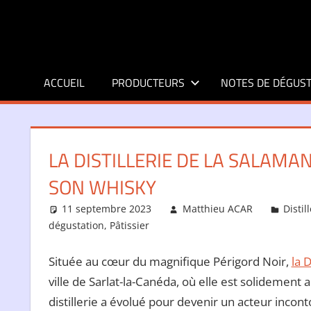
Aller
au
contenu
ACCUEIL
PRODUCTEURS
NOTES DE DÉGUST
LA DISTILLERIE DE LA SALAMA
SON WHISKY
11 septembre 2023
Matthieu ACAR
Distil
dégustation
,
Pâtissier
Située au cœur du magnifique Périgord Noir,
la 
ville de Sarlat-la-Canéda, où elle est solidement 
distillerie a évolué pour devenir un acteur incon