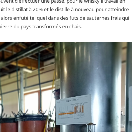
souvent d’effectuer une passe, pour le whisky il travail en
it le distillat à 20% et le distille à nouveau pour atteindre
alors enfuté tel quel dans des futs de sauternes frais qui
pierre du pays transformés en chais.