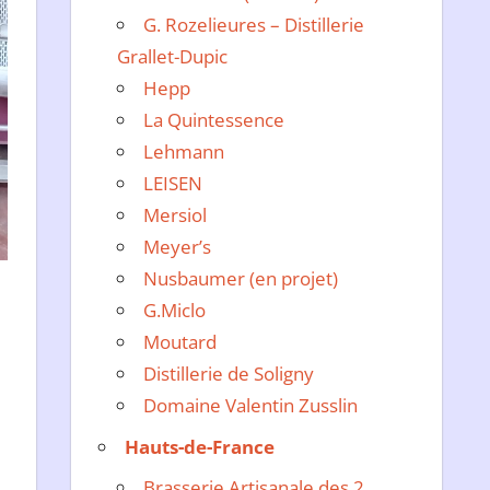
G. Rozelieures – Distillerie
Grallet-Dupic
Hepp
La Quintessence
Lehmann
LEISEN
Mersiol
Meyer’s
Nusbaumer (en projet)
G.Miclo
Moutard
Distillerie de Soligny
Domaine Valentin Zusslin
Hauts-de-France
Brasserie Artisanale des 2