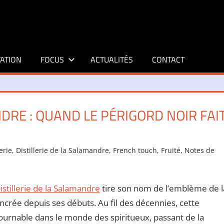
ATION
FOCUS
ACTUALITÉS
CONTACT
NDRE : QUAND LE PÉRIGORD NOIR FAI
lerie
,
Distillerie de la Salamandre
,
French touch
,
Fruité
,
Notes de
Distillerie de la Salamandre
tire son nom de l’emblème de l
ancrée depuis ses débuts. Au fil des décennies, cette
tournable dans le monde des spiritueux, passant de la