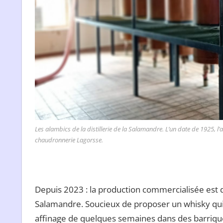
Les alambics de la distillerie de la Salamandre. L’un date de 1925, l’
chaudronnerie Lagorsse.
Depuis 2023 : la production commercialisée est dé
Salamandre. Soucieux de proposer un whisky qui 
affinage de quelques semaines dans des barriques