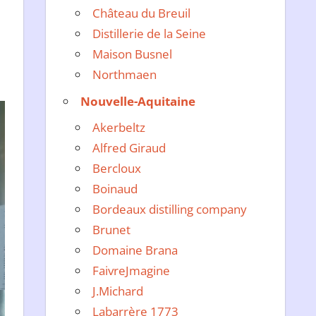
Château du Breuil
Distillerie de la Seine
Maison Busnel
Northmaen
Nouvelle-Aquitaine
Akerbeltz
Alfred Giraud
Bercloux
Boinaud
Bordeaux distilling company
Brunet
Domaine Brana
FaivreJmagine
J.Michard
Labarrère 1773