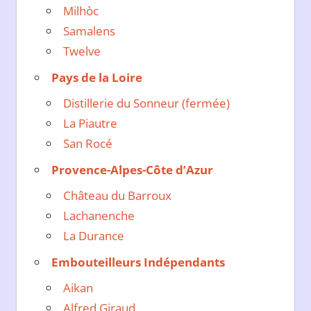
Milhòc
Samalens
Twelve
Pays de la Loire
Distillerie du Sonneur (fermée)
La Piautre
San Rocé
Provence-Alpes-Côte d’Azur
Château du Barroux
Lachanenche
La Durance
Embouteilleurs Indépendants
Aikan
Alfred Giraud