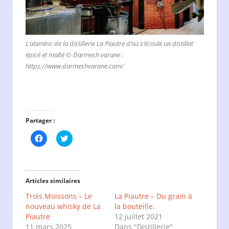
L’alambic de la distillerie La Piautre d’où s’écoule un distillat
épicé et malté © Darmesh varane :
https://www.darmeshvarane.com/
Partager :
Cliquez
Cliquez
pour
pour
partager
partager
sur
sur
Facebook(ouvre
Twitter(ouvre
dans
dans
une
une
Articles similaires
nouvelle
nouvelle
fenêtre)
fenêtre)
Trois Moissons – Le
La Piautre – Du grain à
nouveau whisky de La
la bouteille.
Piautre
12 juillet 2021
11 mars 2025
Dans "Distillerie"