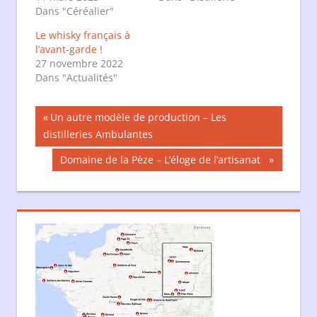
Dans "Céréalier"
Le whisky français à
l’avant-garde !
27 novembre 2022
Dans "Actualités"
Navigation
Publication
Un autre modèle de production – Les
précédente :
distilleries Ambulantes
de
Publication
Domaine de la Pèze – L’éloge de l’artisanat
l’article
suivante :