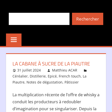
Aller
au
Rechercher
contenu
Rechercher
LA CABANE À SUCRE DE LA PIAUTRE
31 juillet 2024
Matthieu ACAR
Céréalier
,
Distillerie
,
Epicé
,
French touch
,
La
Piautre
,
Notes de dégustation
,
Pâtissier
La multiplication récente de l’offre de whisky a
conduit les producteurs à redoubler
d’imagination pour se singulariser. Depuis la